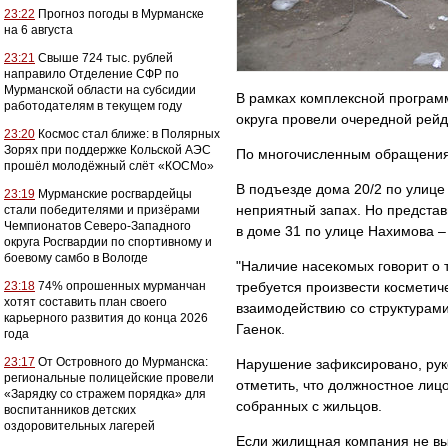
23:22
Прогноз погоды в Мурманске
на 6 августа
23:21
Свыше 724 тыс. рублей
направило Отделение СФР по
Мурманской области на субсидии
В рамках комплексной програм
работодателям в текущем году
округа провели очередной рей
23:20
Космос стал ближе: в Полярных
Зорях при поддержке Кольской АЭС
По многочисленным обращения
прошёл молодёжный слёт «КОСМо»
В подъезде дома 20/2 по улиц
23:19
Мурманские росгвардейцы
неприятный запах. Но предста
стали победителями и призёрами
Чемпионатов Северо-Западного
в доме 31 по улице Нахимова – 
округа Росгвардии по спортивному и
боевому самбо в Вологде
"Наличие насекомых говорит о 
23:18
74% опрошенных мурманчан
требуется произвести косметич
хотят составить план своего
взаимодействию со структурам
карьерного развития до конца 2026
Гаенок.
года
23:17
От Островного до Мурманска:
Нарушение зафиксировано, рук
региональные полицейские провели
отметить, что должностное лицо
«Зарядку со стражем порядка» для
собранных с жильцов.
воспитанников детских
оздоровительных лагерей
Если жилищная компания не вып