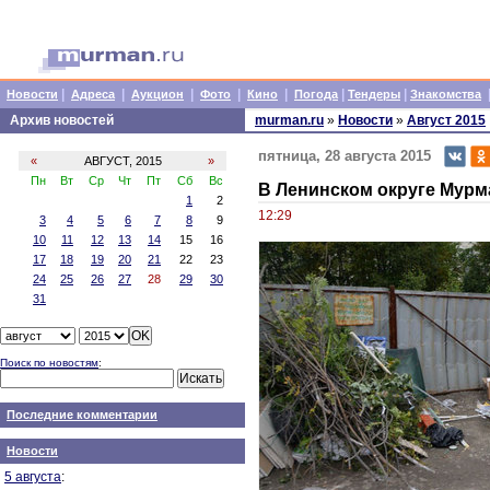
|
|
|
|
|
|
|
Новости
Адреса
Аукцион
Фото
Кино
Погода
Тендеры
Знакомства
Архив новостей
murman.ru
»
Новости
»
Август 2015
пятница, 28 августа 2015
«
АВГУСТ, 2015
»
Пн
Вт
Ср
Чт
Пт
Сб
Вс
В Ленинском округе Мур
1
2
12:29
3
4
5
6
7
8
9
10
11
12
13
14
15
16
17
18
19
20
21
22
23
24
25
26
27
28
29
30
31
Поиск по новостям
:
Последние комментарии
Новости
5 августа
: