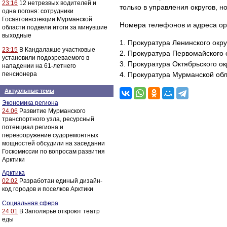
23:16
12 нетрезвых водителей и
только в управления округов, 
одна погоня: сотрудники
Госавтоинспекции Мурманской
Номера телефонов и адреса ор
области подвели итоги за минувшие
выходные
1. Прокуратура Ленинского округ
23:15
В Кандалакше участковые
2. Прокуратура Первомайского о
установили подозреваемого в
3. Прокуратура Октябрьского окр
нападении на 61-летнего
пенсионера
4. Прокуратура Мурманской обла
Актуальные темы
Экономика региона
24.06
Развитие Мурманского
транспортного узла, ресурсный
потенциал региона и
перевооружение судоремонтных
мощностей обсудили на заседании
Госкомиссии по вопросам развития
Арктики
Арктика
02.02
Разработан единый дизайн-
код городов и поселков Арктики
Социальная сфера
24.01
В Заполярье откроют театр
еды