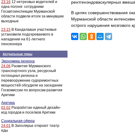
23:16
12 нетрезвых водителей и
рентгенэндоваскулярных вмеша
одна погоня: сотрудники
Госавтоинспекции Мурманской
В целях совершенствования ок
области подвели итоги за минувшие
Мурманской области интенсивн
выходные
острого нарушения мозгового 
23:15
В Кандалакше участковые
установили подозреваемого в
нападении на 61-летнего
пенсионера
Актуальные темы
Экономика региона
24.06
Развитие Мурманского
транспортного узла, ресурсный
потенциал региона и
перевооружение судоремонтных
мощностей обсудили на заседании
Госкомиссии по вопросам развития
Арктики
Арктика
02.02
Разработан единый дизайн-
код городов и поселков Арктики
Социальная сфера
24.01
В Заполярье откроют театр
еды