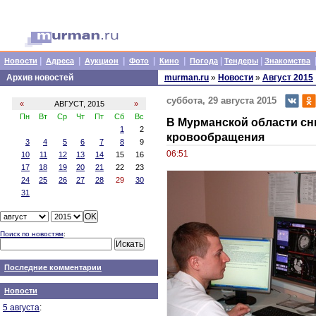
|
|
|
|
|
|
|
Новости
Адреса
Аукцион
Фото
Кино
Погода
Тендеры
Знакомства
Архив новостей
murman.ru
»
Новости
»
Август 2015
суббота, 29 августа 2015
«
АВГУСТ, 2015
»
Пн
Вт
Ср
Чт
Пт
Сб
Вс
В Мурманской области сн
1
2
кровообращения
3
4
5
6
7
8
9
06:51
10
11
12
13
14
15
16
17
18
19
20
21
22
23
24
25
26
27
28
29
30
31
Поиск по новостям
:
Последние комментарии
Новости
5 августа
: