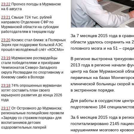
23:22
Прогноз погоды в Мурманске
на 6 августа
23:21
Свыше 724 тыс. рублей
направило Отделение СФР по
Мурманской области на субсидии
работодателям в текущем году
За 7 месяцев 2015 года в сра
23:20
Космос стал ближе: в Полярных
области удалось сохранить на 
Зорях при поддержке Кольской АЭС
головного мозга и на 51 – сре
прошёл молодёжный слёт «КОСМо»
23:19
Мурманские росгвардейцы
В регионе выстроена трехуров
стали победителями и призёрами
2013 года в регионе начали фу
Чемпионатов Северо-Западного
центр на базе Мурманской обла
округа Росгвардии по спортивному и
боевому самбо в Вологде
первичных на базах Мончегорс
клинической больницы скорой м
23:18
74% опрошенных мурманчан
в экстренном порядке.
хотят составить план своего
карьерного развития до конца 2026
года
Для работы в сосудистом центр
подготовлено 184 специалистов
23:17
От Островного до Мурманска:
региональные полицейские провели
За 6 месяцев 2015 года в реги
«Зарядку со стражем порядка» для
воспитанников детских
госпитализировано 2145 пацие
оздоровительных лагерей
нарушениями мозгового кровоо