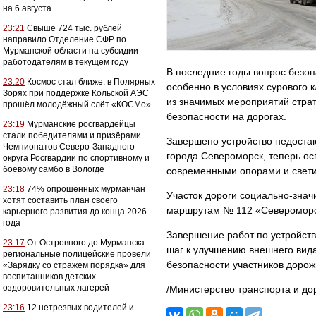
на 6 августа
23:21
Свыше 724 тыс. рублей
направило Отделение СФР по
Мурманской области на субсидии
работодателям в текущем году
В последние годы вопрос безоп
23:20
Космос стал ближе: в Полярных
особенно в условиях сурового 
Зорях при поддержке Кольской АЭС
из значимых мероприятий стра
прошёл молодёжный слёт «КОСМо»
безопасности на дорогах.
23:19
Мурманские росгвардейцы
стали победителями и призёрами
Завершено устройство недоста
Чемпионатов Северо-Западного
города Североморск, теперь о
округа Росгвардии по спортивному и
боевому самбо в Вологде
современными опорами и свет
23:18
74% опрошенных мурманчан
Участок дороги социально-знач
хотят составить план своего
маршрутам № 112 «Североморск
карьерного развития до конца 2026
года
Завершение работ по устройст
23:17
От Островного до Мурманска:
шаг к улучшению внешнего вида
региональные полицейские провели
безопасности участников дорож
«Зарядку со стражем порядка» для
воспитанников детских
оздоровительных лагерей
/Министерство транспорта и до
23:16
12 нетрезвых водителей и