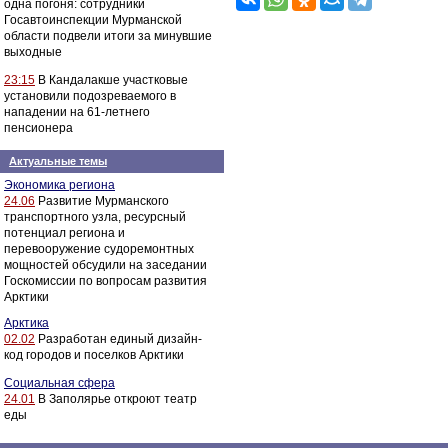
одна погоня: сотрудники
Госавтоинспекции Мурманской
области подвели итоги за минувшие
выходные
23:15
В Кандалакше участковые
установили подозреваемого в
нападении на 61-летнего
пенсионера
Актуальные темы
Экономика региона
24.06
Развитие Мурманского
транспортного узла, ресурсный
потенциал региона и
перевооружение судоремонтных
мощностей обсудили на заседании
Госкомиссии по вопросам развития
Арктики
Арктика
02.02
Разработан единый дизайн-
код городов и поселков Арктики
Социальная сфера
24.01
В Заполярье откроют театр
еды