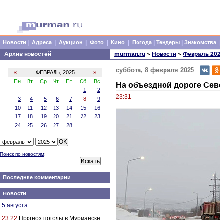
|
|
|
|
|
|
|
Новости
Адреса
Аукцион
Фото
Кино
Погода
Тендеры
Знакомства
Архив новостей
murman.ru
»
Новости
»
Февраль 20
суббота, 8 февраля 2025
«
ФЕВРАЛЬ, 2025
»
Пн
Вт
Ср
Чт
Пт
Сб
Вс
На объездной дороге Сев
1
2
23:31
3
4
5
6
7
8
9
10
11
12
13
14
15
16
17
18
19
20
21
22
23
24
25
26
27
28
Поиск по новостям
:
Последние комментарии
Новости
5 августа
:
23:22
Прогноз погоды в Мурманске