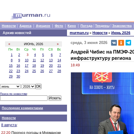
|
|
|
|
|
|
|
Новости
Адреса
Аукцион
Фото
Кино
Погода
Тендеры
Знакомства
Архив новостей
murman.ru
»
Новости
»
Июнь 2026
среда, 3 июня 2026
«
ИЮНЬ, 2026
»
Пн
Вт
Ср
Чт
Пт
Сб
Вс
Андрей Чибис на ПМЭФ-202
1
2
3
4
5
6
7
инфраструктуру региона
8
9
10
11
12
13
14
18:49
15
16
17
18
19
20
21
22
23
24
25
26
27
28
29
30
Поиск по новостям
:
Последние комментарии
Новости
8 августа
:
22:20
Прогноз погоды в Мурманске