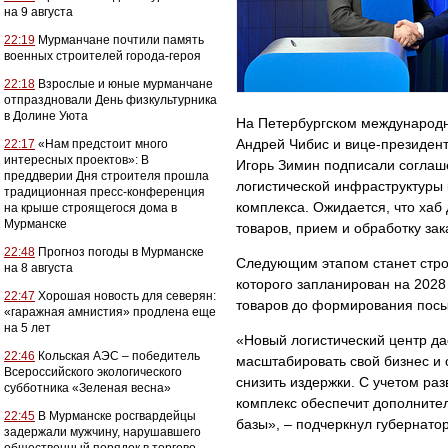
на 9 августа
22:19
Мурманчане почтили память
военных строителей города-героя
22:18
Взрослые и юные мурманчане
отпраздновали День физкультурника
в Долине Уюта
На Петербургском международ
Андрей Чибис и вице-президент
22:17
«Нам предстоит много
интересных проектов»: В
Игорь Зимин подписали соглаше
преддверии Дня строителя прошла
логистической инфраструктуры к
традиционная пресс-конференция
комплекса. Ожидается, что хаб 
на крыше строящегося дома в
Мурманске
товаров, прием и обработку зак
22:48
Прогноз погоды в Мурманске
Следующим этапом станет строи
на 8 августа
которого запланирован на 2028
22:47
Хорошая новость для северян:
товаров до формирования посыл
«гаражная амнистия» продлена еще
на 5 лет
«Новый логистический центр д
22:46
Кольская АЭС – победитель
масштабировать свой бизнес и 
Всероссийского экологического
снизить издержки. С учетом раз
субботника «Зеленая весна»
комплекс обеспечит дополнител
22:45
В Мурманске росгвардейцы
базы», – подчеркнул губернато
задержали мужчину, нарушавшего