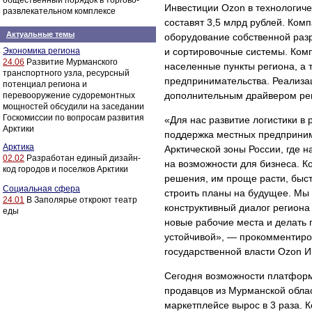
общественный порядок в торгово-
Инвестиции Ozon в технологиче
развлекательном комплексе
составят 3,5 млрд рублей. Ком
Актуальные темы
оборудование собственной раз
Экономика региона
и сортировочные системы. Компл
24.06
Развитие Мурманского
населенные пункты региона, а 
транспортного узла, ресурсный
предпринимательства. Реализац
потенциал региона и
дополнительным драйвером рег
перевооружение судоремонтных
мощностей обсудили на заседании
Госкомиссии по вопросам развития
«Для нас развитие логистики в 
Арктики
поддержка местных предприним
Арктика
Арктической зоны России, где 
02.02
Разработан единый дизайн-
на возможности для бизнеса. К
код городов и поселков Арктики
решения, им проще расти, быст
Социальная сфера
строить планы на будущее. Мы
24.01
В Заполярье откроют театр
конструктивный диалог региона
еды
новые рабочие места и делать
устойчивой», — прокомментиро
государственной власти Ozon И
Сегодня возможности платформ
продавцов из Мурманской облас
маркетплейсе вырос в 3 раза. 