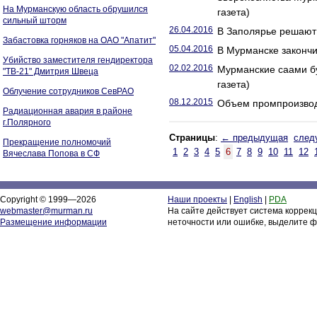
На Мурманскую область обрушился
газета)
сильный шторм
26.04.2016
В Заполярье решают 
Забастовка горняков на ОАО "Апатит"
05.04.2016
В Мурманске закончи
Убийство заместителя гендиректора
02.02.2016
Мурманские саами бу
"ТВ-21" Дмитрия Швеца
газета)
Облучение сотрудников СевРАО
08.12.2015
Объем промпроизводс
Радиационная авария в районе
г.Полярного
Страницы
:
← предыдущая
след
Прекращение полномочий
1
2
3
4
5
6
7
8
9
10
11
12
Вячеслава Попова в СФ
Copyright © 1999—2026
Наши проекты
|
English
|
PDA
webmaster@murman.ru
На сайте действует система коррек
Размещение информации
неточности или ошибке, выделите ф