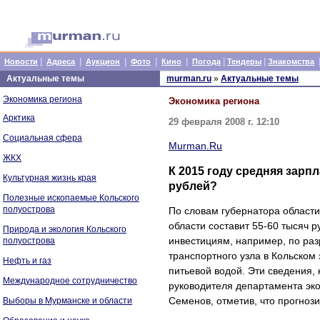
|
|
|
|
|
|
|
Новости
Адреса
Аукцион
Фото
Кино
Погода
Тендеры
Знакомства
Актуальные темы
murman.ru
»
Актуальные темы
Экономика региона
Экономика региона
Арктика
29 февраля 2008 г. 12:10
Социальная сфера
Murman.Ru
ЖКХ
К 2015 году средняя зарп
Культурная жизнь края
рублей?
Полезные ископаемые Кольского
полуострова
По словам губернатора области
области составит 55-60 тысяч 
Природа и экология Кольского
инвестициям, например, по ра
полуострова
транспортного узла в Кольском 
Нефть и газ
питьевой водой. Эти сведения,
Международное сотрудничество
руководителя департамента эк
Семенов, отметив, что прогноз
Выборы в Мурманске и области