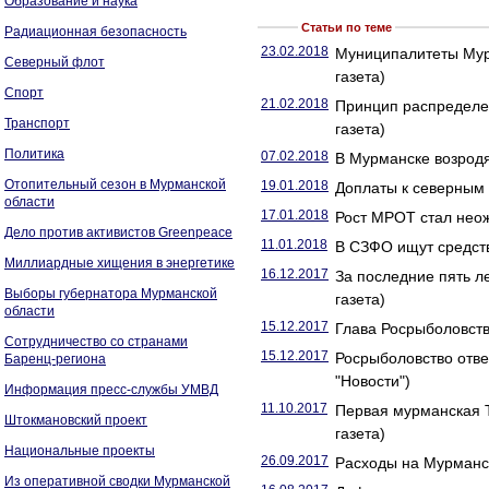
Образование и наука
Статьи по теме
Радиационная безопасность
23.02.2018
Муниципалитеты Мур
Северный флот
газета)
Спорт
21.02.2018
Принцип распределен
Транспорт
газета)
Политика
07.02.2018
В Мурманске возродя
Отопительный сезон в Мурманской
19.01.2018
Доплаты к северным
области
17.01.2018
Рост МРОТ стал неож
Дело против активистов Greenpeace
11.01.2018
В СЗФО ищут средств
Миллиардные хищения в энергетике
16.12.2017
За последние пять л
Выборы губернатора Мурманской
газета)
области
15.12.2017
Глава Росрыболовств
Сотрудничество со странами
15.12.2017
Росрыболовство отве
Баренц-региона
"Новости")
Информация пресс-службы УМВД
11.10.2017
Первая мурманская Т
Штокмановский проект
газета)
Национальные проекты
26.09.2017
Расходы на Мурманск
Из оперативной сводки Мурманской