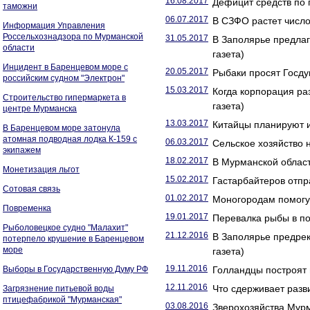
16.08.2017
Дефицит средств по 
таможни
06.07.2017
В СЗФО растет число
Информация Управления
Россельхознадзора по Мурманской
31.05.2017
В Заполярье предла
области
газета)
Инцидент в Баренцевом море с
20.05.2017
Рыбаки просят Госду
российским судном "Электрон"
15.03.2017
Когда корпорация ра
Строительство гипермаркета в
газета)
центре Мурманска
13.03.2017
Китайцы планируют и
В Баренцевом море затонула
атомная подводная лодка К-159 с
06.03.2017
Сельское хозяйство 
экипажем
18.02.2017
В Мурманской област
Монетизация льгот
15.02.2017
Гастарбайтеров отпр
Сотовая связь
01.02.2017
Моногородам помогут
Повременка
19.01.2017
Перевалка рыбы в по
Рыболовецкое судно "Малахит"
21.12.2016
В Заполярье предрек
потерпело крушение в Баренцевом
море
газета)
19.11.2016
Выборы в Государственную Думу РФ
Голландцы построят 
12.11.2016
Что сдерживает разви
Загрязнение питьевой воды
птицефабрикой "Мурманская"
03.08.2016
Зверохозяйства Мурм