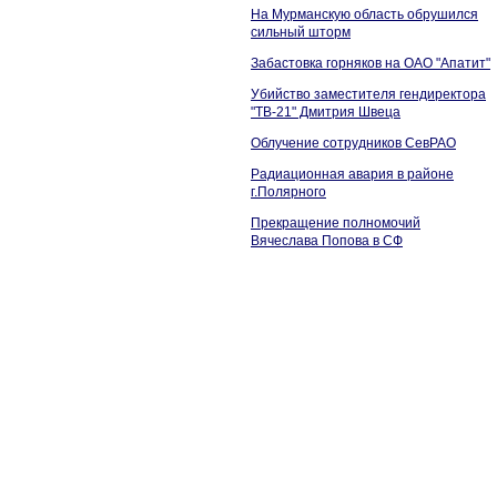
На Мурманскую область обрушился
сильный шторм
Забастовка горняков на ОАО "Апатит"
Убийство заместителя гендиректора
"ТВ-21" Дмитрия Швеца
Облучение сотрудников СевРАО
Радиационная авария в районе
г.Полярного
Прекращение полномочий
Вячеслава Попова в СФ