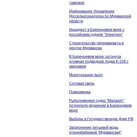
таможни
Информация Управления
Россельхознадзора по Мурманской
области
Инцидент в Баренцевом море с
российским судном "Электрон"
Строительство гипермаркета в
центре Мурманска
В Баренцевом море затонула
атомная подводная лодка К-159 с
экипажем
Монетизация льгот
Сотовая связь
Повременка
Рыболовецкое судно "Малахит"
потерпело крушение в Баренцевом
море
Выборы в Государственную Думу РФ
Загрязнение питьевой воды
птицефабрикой "Мурманская"