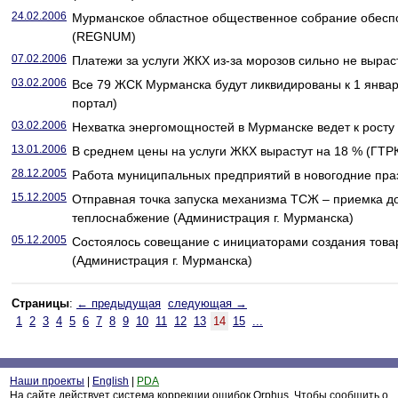
24.02.2006
Мурманское областное общественное собрание обесп
(REGNUM)
07.02.2006
Платежи за услуги ЖКХ из-за морозов сильно не выра
03.02.2006
Все 79 ЖСК Мурманска будут ликвидированы к 1 январ
портал)
03.02.2006
Нехватка энергомощностей в Мурманске ведет к рост
13.01.2006
В среднем цены на услуги ЖКХ вырастут на 18 % (ГТР
28.12.2005
Работа муниципальных предприятий в новогодние пра
15.12.2005
Отправная точка запуска механизма ТСЖ – приемка д
теплоснабжение (Администрация г. Мурманска)
05.12.2005
Состоялось совещание с инициаторами создания това
(Администрация г. Мурманска)
Страницы
:
← предыдущая
следующая →
1
2
3
4
5
6
7
8
9
10
11
12
13
14
15
...
Наши проекты
|
English
|
PDA
На сайте действует система коррекции ошибок Orphus. Чтобы сообщить о