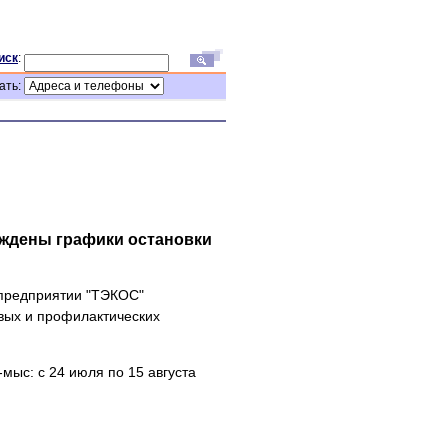
иск
:
ать:
рждены графики остановки
 предприятии "ТЭКОС"
вых и профилактических
ыс: с 24 июля по 15 августа