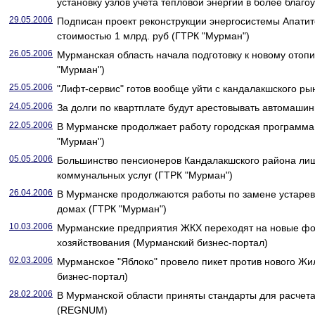
установку узлов учета тепловой энергии в более бла
29.05.2006
Подписан проект реконструкции энергосистемы Апатит
стоимостью 1 млрд. руб (ГТРК "Мурман")
26.05.2006
Мурманская область начала подготовку к новому отоп
"Мурман")
25.05.2006
"Лифт-сервис" готов вообще уйти с кандалакшского ры
24.05.2006
За долги по квартплате будут арестовывать автомаши
22.05.2006
В Мурманске продолжает работу городская программа
"Мурман")
05.05.2006
Большинство пенсионеров Кандалакшского района лиш
коммунальных услуг (ГТРК "Мурман")
26.04.2006
В Мурманске продолжаются работы по замене устарев
домах (ГТРК "Мурман")
10.03.2006
Мурманские предприятия ЖКХ переходят на новые ф
хозяйствования (Мурманский бизнес-портал)
02.03.2006
Мурманское "Яблоко" провело пикет против нового Ж
бизнес-портал)
28.02.2006
В Мурманской области приняты стандарты для расчета
(REGNUM)