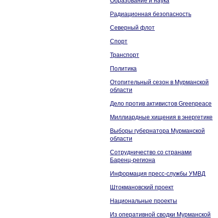
Образование и наука
Радиационная безопасность
Северный флот
Спорт
Транспорт
Политика
Отопительный сезон в Мурманской
области
Дело против активистов Greenpeace
Миллиардные хищения в энергетике
Выборы губернатора Мурманской
области
Сотрудничество со странами
Баренц-региона
Информация пресс-службы УМВД
Штокмановский проект
Национальные проекты
Из оперативной сводки Мурманской