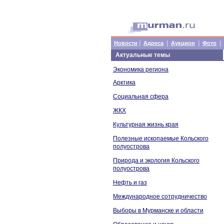
|
|
|
|
Новости
Адреса
Аукцион
Фото
Актуальные темы
Экономика региона
Арктика
Социальная сфера
ЖКХ
Культурная жизнь края
Полезные ископаемые Кольского
полуострова
Природа и экология Кольского
полуострова
Нефть и газ
Международное сотрудничество
Выборы в Мурманске и области