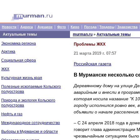
|
|
|
|
|
|
|
Новости
Адреса
Аукцион
Фото
Кино
Погода
Тендеры
Знакомства
Актуальные темы
murman.ru
»
Актуальные темы
Экономика региона
Проблемы ЖКХ
Арктика
21 марта 2019 г. 07:57
Социальная сфера
Российская газета
ЖКХ
В Мурманске несколько с
Культурная жизнь края
Деревянному дому на улице Дек
Полезные ископаемые Кольского
полуострова
аварийным и внесли в програм
которая носила название "К 1
Природа и экология Кольского
городу исполнился ровно век,
полуострова
объявили о начале расселения
Нефть и газ
– С 24 апреля 2018 года в до
Международное сотрудничество
говорит глава администрации 
Выборы в Мурманске и области
чрезвычайным ситуациям было р