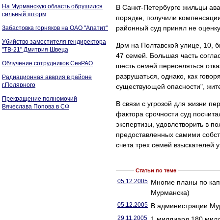
На Мурманскую область обрушился
В Санкт-Петербурге жильцы ав
сильный шторм
порядке, получили компенсации
районный суд принял не оценку
Забастовка горняков на ОАО "Апатит"
Убийство заместителя гендиректора
Дом на Полтавской улице, 10, 
"ТВ-21" Дмитрия Швеца
47 семей. Большая часть согла
Облучение сотрудников СевРАО
шесть семей переселяться отка
разрушаться, однако, как гово
Радиационная авария в районе
г.Полярного
существующей опасности", жит
Прекращение полномочий
В связи с угрозой для жизни п
Вячеслава Попова в СФ
фактора срочности суд посчита
экспертизы, удовлетворить в п
предоставленных самими собст
счета трех семей взыскателей 
Статьи по теме
05.12.2005
Многие планы по ка
Мурманска)
05.12.2005
В администрации Мур
29.11.2005
1 миллиард 180 милл