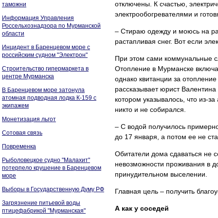
отключены. К счастью, электри
таможни
электрообогревателями и готовя
Информация Управления
Россельхознадзора по Мурманской
– Стираю одежду и моюсь на ра
области
растапливая снег. Вот если элек
Инцидент в Баренцевом море с
российским судном "Электрон"
При этом сами коммунальные сл
Отопление в Мурманске включаю
Строительство гипермаркета в
центре Мурманска
однако квитанции за отопление
рассказывает юрист Валентина
В Баренцевом море затонула
атомная подводная лодка К-159 с
котором указывалось, что из-з
экипажем
никто и не собирался.
Монетизация льгот
– С водой получилось примерно
Сотовая связь
до 17 января, а потом ее не ст
Повременка
Обитатели дома сдаваться не 
Рыболовецкое судно "Малахит"
невозможности проживания в до
потерпело крушение в Баренцевом
принудительном выселении.
море
Выборы в Государственную Думу РФ
Главная цель – получить благо
Загрязнение питьевой воды
А как у соседей
птицефабрикой "Мурманская"