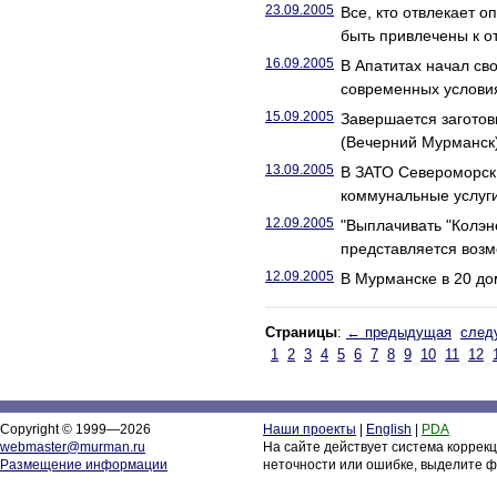
23.09.2005
Все, кто отвлекает 
быть привлечены к о
16.09.2005
В Апатитах начал с
современных услови
15.09.2005
Завершается заготов
(Вечерний Мурманск
13.09.2005
В ЗАТО Североморск
коммунальные услуг
12.09.2005
"Выплачивать "Колэн
представляется воз
12.09.2005
В Мурманске в 20 до
Страницы
:
← предыдущая
след
1
2
3
4
5
6
7
8
9
10
11
12
Copyright © 1999—2026
Наши проекты
|
English
|
PDA
webmaster@murman.ru
На сайте действует система коррек
Размещение информации
неточности или ошибке, выделите ф