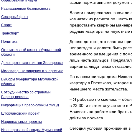
Образование и наука
всеми нормативными документ
Радиационная безопасность
Власти намеревались вначале о
Северный флот
комнатах из расчета по шесть 
предоставить квартиры маневр
Спорт
родные квартиры на неуютные 
Транспорт
Дошло до того, что властям пр
Политика
непригоден и должен быть расс
Отопительный сезон в Мурманской
временного размещения с помощ
области
лишь часть жильцов. Предлагали
Дело против активистов Greenpeace
варианта люди также отказалис
Миллиардные хищения в энергетике
По словам жильца дома Николая
Выборы губернатора Мурманской
квартиру в Росляково, которое
области
нынешнего места жительства.
Сотрудничество со странами
Баренц-региона
– Я работаю по сменам, – объя
Информация пресс-службы УМВД
в 23.30, и в этом случае мне в
Ночевать на работе или брать т
Штокмановский проект
дойти за полчаса.
Национальные проекты
Сегодня условия проживания в 
Из оперативной сводки Мурманской