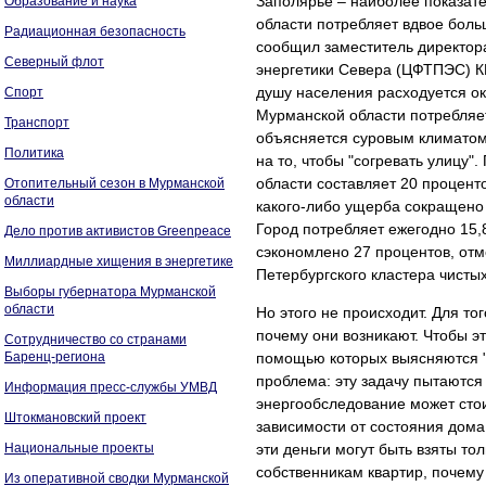
Заполярье – наиболее показат
Образование и наука
области потребляет вдвое боль
Радиационная безопасность
сообщил заместитель директор
Северный флот
энергетики Севера (ЦФТПЭС) К
душу населения расходуется око
Спорт
Мурманской области потребляет 
Транспорт
объясняется суровым климатом 
Политика
на то, чтобы "согревать улицу
области составляет 20 процент
Отопительный сезон в Мурманской
области
какого-либо ущерба сокращено 
Город потребляет ежегодно 15,
Дело против активистов Greenpeace
сэкономлено 27 процентов, отм
Миллиардные хищения в энергетике
Петербургского кластера чистых
Выборы губернатора Мурманской
области
Но этого не происходит. Для то
почему они возникают. Чтобы эт
Сотрудничество со странами
Баренц-региона
помощью которых выясняются "с
проблема: эту задачу пытаются
Информация пресс-службы УМВД
энергообследование может стои
Штокмановский проект
зависимости от состояния дома
Национальные проекты
эти деньги могут быть взяты то
собственникам квартир, почему
Из оперативной сводки Мурманской