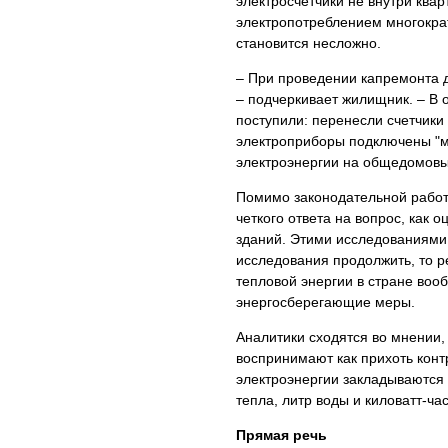
электросчетчики не внутри квар
электропотреблением многократн
становится несложно.
– При проведении капремонта д
– подчеркивает жилищник. – В 
поступили: перенесли счетчики 
электроприборы подключены "м
электроэнергии на общедомовые
Помимо законодательной работ
четкого ответа на вопрос, как
зданий. Этими исследованиями 
исследования продолжить, то р
тепловой энергии в стране воо
энергосберегающие меры.
Аналитики сходятся во мнении,
воспринимают как прихоть конт
электроэнергии закладываются е
тепла, литр воды и киловатт-ча
Прямая речь