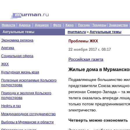
|
|
|
|
|
|
|
Новости
Адреса
Аукцион
Фото
Кино
Погода
Тендеры
Знакомства
Актуальные темы
murman.ru
»
Актуальные темы
Экономика региона
Проблемы ЖКХ
Арктика
22 ноября 2017 г. 08:17
Социальная сфера
Российская газета
ЖКХ
Жилые дома в Мурманской
Культурная жизнь края
Подавляющее большинство жилы
Полезные ископаемые Кольского
полуострова
представители Союза жилищно-
регионах Северо-Запада – та ж
Природа и экология Кольского
телега оказалась впереди лоша
полуострова
только потом предпринимаются 
Нефть и газ
электричество.
Международное сотрудничество
Четверть можно сэкономить
Выборы в Мурманске и области