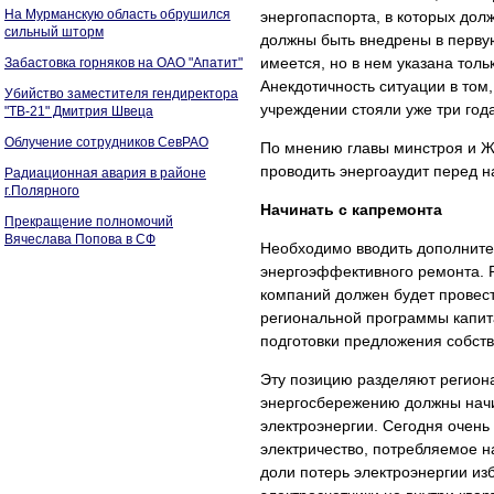
На Мурманскую область обрушился
энергопаспорта, в которых дол
сильный шторм
должны быть внедрены в первую
имеется, но в нем указана тол
Забастовка горняков на ОАО "Апатит"
Анекдотичность ситуации в том
Убийство заместителя гендиректора
учреждении стояли уже три года
"ТВ-21" Дмитрия Швеца
Облучение сотрудников СевРАО
По мнению главы минстроя и Ж
проводить энергоаудит перед н
Радиационная авария в районе
г.Полярного
Начинать с капремонта
Прекращение полномочий
Вячеслава Попова в СФ
Необходимо вводить дополнит
энергоэффективного ремонта. 
компаний должен будет провест
региональной программы капит
подготовки предложения собст
Эту позицию разделяют регион
энергосбережению должны начи
электроэнергии. Сегодня очень
электричество, потребляемое н
доли потерь электроэнергии из