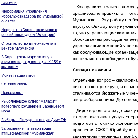
таможни
– Как правило, только в дома
Информация Управления
организовано правильно, – отм
Россельхознадзора по Мурманской
Мурманска. – Эту работу необх
области
впустую. Одному дому нужны од
Инцидент в Баренцевом море с
то, что управляющие компании 
российским судном "Электрон"
обоснованием расходов на эне
Строительство гипермаркета в
управляющих компаний у нас не
центре Мурманска
как обслуживающие организаци
В Баренцевом море затонула
специалистов необходимо обучат
атомная подводная лодка К-159 с
экипажем
Анекдот из жизни
Монетизация льгот
Отдельный вопрос – квалификац
Сотовая связь
никто не контролирует, и во м
Повременка
сталкиваются бюджетные учрежд
энергосбережением. Дело доход
Рыболовецкое судно "Малахит"
потерпело крушение в Баренцевом
– Директор одного из детских 
море
которая оказывает услуги энер
Выборы в Государственную Думу РФ
подготовить технико-экономиче
Загрязнение питьевой воды
правления СЖКП Юрий Дунин. –
птицефабрикой "Мурманская"
заявлениям чиновников, все б