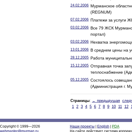
24.02.2006
Мурманское областн
(REGNUM)
07.02.2006
Платежи за услуги Ж
03.02.2006
Все 79 ЖСК Мурманск
портал)
03.02.2006
Нехватка энергомощн
13.01.2006
В среднем цены на у
28.12.2005
Работа муниципальн
15.12.2005
Отправная точка зап
теплоснабжение (Адм
05.12.2005
Состоялось совещани
(Администрация г. М
Страницы
:
← предыдущая
след
1
2
3
4
5
6
7
8
9
10
11
12
Copyright © 1999—2026
Наши проекты
|
English
|
PDA
webmaster@murman.ru
На сайте действует система коррек