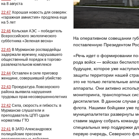
на 8 августа
22:47
Хорошая новость для северян:
«гаражная амнистия» продлена еще
на 5 лет
22:46
Кольская АЭС – победитель
Всероссийского экологического
На оперативном совещании губ
субботника «Зеленая весна»
поставленную Президентом Ро
22:45
В Мурманске росгвардейцы
задержали мужчину, нарушавшего
«Речь идет о формировании по
общественный порядок в торгово-
рода войск — войсках беспилот
развлекательном комплексе
будущее, которое уже наступил
22:44
Оставлен в силе приговор
защиты территории нашей стра
женщине, совершившей убийство
это не только летательные апп
22:43
Прокуратура Ловозерского
аппараты. Они активно использ
района выявила нарушения
мониторинга, транспортных сис
трудовых прав несовершеннолетних
десятилетия. В данном случае 
22:42
Сила, скорость и гибкость: в
флота. Нашими бойцами уже пр
Мурманске слушатели и
муниципалитетах развернуты ме
преподаватель ЦПП сдали
нормативы ГТО
ставим задачу собрать команд
специальных мер поддержки для
22:41
В ЗАТО Александровск
первую очередь, Северного фло
полицейские пресекли