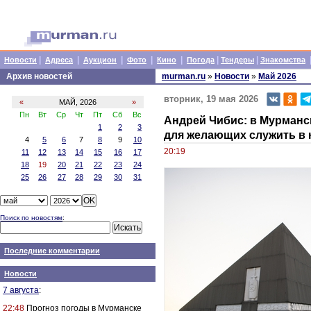
|
|
|
|
|
|
|
Новости
Адреса
Аукцион
Фото
Кино
Погода
Тендеры
Знакомства
Архив новостей
murman.ru
»
Новости
»
Май 2026
вторник, 19 мая 2026
«
МАЙ, 2026
»
Пн
Вт
Ср
Чт
Пт
Сб
Вс
Андрей Чибис: в Мурман
1
2
3
для желающих служить в 
4
5
6
7
8
9
10
20:19
11
12
13
14
15
16
17
18
19
20
21
22
23
24
25
26
27
28
29
30
31
Поиск по новостям
:
Последние комментарии
Новости
7 августа
:
22:48
Прогноз погоды в Мурманске