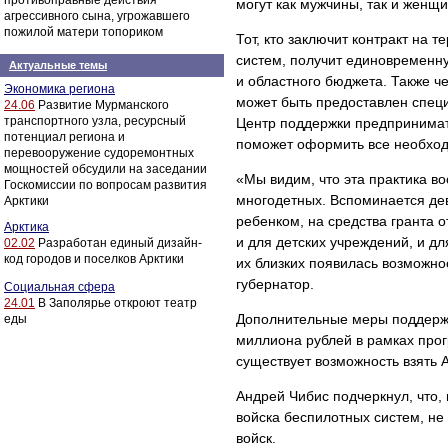
противоправные действия
могут как мужчины, так и женщ
агрессивного сына, угрожавшего
пожилой матери топориком
Тот, кто заключит контракт на 
систем, получит единовременн
Актуальные темы
и областного бюджета. Также че
Экономика региона
может быть предоставлен специ
24.06
Развитие Мурманского
транспортного узла, ресурсный
Центр поддержки предпринимат
потенциал региона и
поможет оформить все необходи
перевооружение судоремонтных
мощностей обсудили на заседании
«Мы видим, что эта практика в
Госкомиссии по вопросам развития
многодетных. Вспоминается дев
Арктики
ребенком, на средства гранта 
Арктика
и для детских учреждений, и дл
02.02
Разработан единый дизайн-
код городов и поселков Арктики
их близких появилась возможно
губернатор.
Социальная сфера
24.01
В Заполярье откроют театр
Дополнительные меры поддержк
еды
миллиона рублей в рамках прог
существует возможность взять 
Андрей Чибис подчеркнул, что, 
войска беспилотных систем, не
войск.