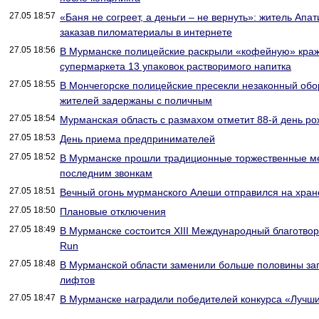
27.05 18:57
«Баня не согреет, а деньги – не вернуть»: житель Апа
заказав пиломатериалы в интернете
27.05 18:56
В Мурманске полицейские раскрыли «кофейную» краж
супермаркета 13 упаковок растворимого напитка
27.05 18:55
В Мончегорске полицейские пресекли незаконный обор
жителей задержаны с поличным
27.05 18:54
Мурманская область с размахом отметит 88‑й день р
27.05 18:53
День приема предпринимателей
27.05 18:52
В Мурманске прошли традиционные торжественные м
последним звонкам
27.05 18:51
Вечный огонь мурманского Алеши отправился на хран
27.05 18:50
Плановые отключения
27.05 18:49
В Мурманске состоится XIII Международный благотвор
Run
27.05 18:48
В Мурманской области заменили больше половины за
лифтов
27.05 18:47
В Мурманске наградили победителей конкурса «Лучши