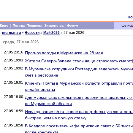
По
|
|
|
|
Где иск
Кино
Погода
Тендеры
Знакомства
Форум
murman.ru
»
Новости
»
Май 2026
» 27 мая 2026
среда, 27 мая 2026
27.05 23:16
Прогноз погоды в Мурманске на 28 мая
27.05 19:03
Жители Северо-Запада стали чаще страховать смарт
27.05 19:02
В Мурманске сотрудники Росгвардии задержали мужчи
счет в ресторане
27.05 19:01
Клиенты Почты в Мурманской области отправили почти
онлайн-оплаты
27.05 19:00
Для мурманских школьников провели познавательную 
по Мурманской области
27.05 18:59
Исследование hh.ru: спрос на портфельную занятость
быстрее, чем на полную ставку
27.05 18:58
В Ковдоре посетитель кафе присвоил пакет с 50 тыс
после конфликта