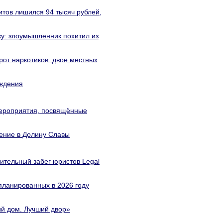
титов лишился 94 тысяч рублей,
у: злоумышленник похитил из
от наркотиков: двое местных
ождения
ероприятия, посвящённые
ение в Долину Славы
ительный забег юристов Legal
планированных в 2026 году
й дом. Лучший двор»