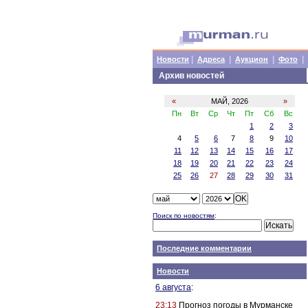
|
|
|
|
Новости
Адреса
Аукцион
Фото
Архив новостей
«
МАЙ, 2026
»
Пн
Вт
Ср
Чт
Пт
Сб
Вс
1
2
3
4
5
6
7
8
9
10
11
12
13
14
15
16
17
18
19
20
21
22
23
24
25
26
27
28
29
30
31
Поиск по новостям
:
Последние комментарии
Новости
6 августа
:
23:13
Прогноз погоды в Мурманске