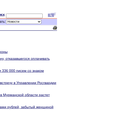
иск
:
ать:
фоны
ну, отказавшегося оплачивать
 336 000 писем со знаком
встречу в Управлении Росгвардии
 в Мурманской области растет
ячами рублей, забытый женщиной