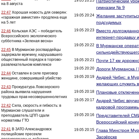
19.05 20:25
Патриотический уро
на 8 августа
гимназии № 9
22:47
Хорошая новость для северян:
19.05 20:24
Желание заступиться
«гаражная амнистия» продлена еще
подсудимых
на 5 лет
19.05 20:23
Вместо долгожданно
22:46
Кольская АЭС – победитель
Всероссийского экологического
интернет-продавцу и
субботника «Зеленая весна»
19.05 20:22
В Мурманске операт
22:45
В Мурманске росгвардейцы
сильнодействующего
задержали мужчину, нарушавшего
общественный порядок в торгово-
19.05 20:21
Почти 17 км дорожно
развлекательном комплексе
19.05 20:20
Дороги Мурманска /
22:44
Оставлен в силе приговор
19.05 20:19
Андрей Чибис: в Му
женщине, совершившей убийство
желающих служить в
22:43
Прокуратура Ловозерского
19.05 20:18
района выявила нарушения
Плановые отключен
трудовых прав несовершеннолетних
19.05 20:17
Андрей Чибис вручи
22:42
Сила, скорость и гибкость: в
кадровой программы
Мурманске слушатели и
19.05 20:16
Представителей СМИ
преподаватель ЦПП сдали
нормативы ГТО
Всероссийский конк
22:41
В ЗАТО Александровск
19.05 20:15
Глава Минстроя Мур
полицейские пресекли
Заозёрске