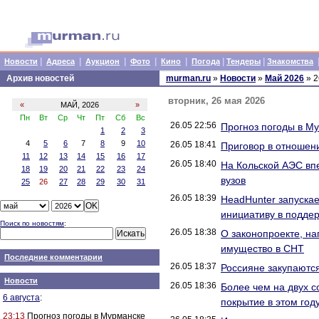
|
|
|
|
|
|
|
Новости
Адреса
Аукцион
Фото
Кино
Погода
Тендеры
Знакомства
Архив новостей
murman.ru
»
Новости
»
Май 2026
» 2
вторник, 26 мая 2026
«
МАЙ, 2026
»
Пн
Вт
Ср
Чт
Пт
Сб
Вс
26.05 22:56
Прогноз погоды в М
1
2
3
4
5
6
7
8
9
10
26.05 18:41
Приговор в отношен
11
12
13
14
15
16
17
26.05 18:40
На Кольской АЭС вп
18
19
20
21
22
23
24
вузов
25
26
27
28
29
30
31
26.05 18:39
HeadHunter запуска
инициативу в подде
Поиск по новостям
:
26.05 18:38
О законопроекте, н
имущество в СНТ
Последние комментарии
26.05 18:37
Россияне закупаютс
Новости
26.05 18:36
Более чем на двух 
6 августа
:
покрытие в этом год
23:13
Прогноз погоды в Мурманске