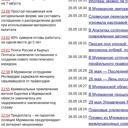
26.05 18:35
Ипотека: можно ли 
на 7 августа
26.05 18:34
В Мурманске экипаж
23:08
Простая письменная или
26.05 18:33
нотариальная форма: как составить
Словесная перепалк
соглашение о распределении долей
угрожала расправой
при использовании материнского
26.05 18:32
капитала
В Апатитах сотрудн
повреждении автомо
23:02
40% зумеров готовы работать
на одном месте до 5 лет
26.05 18:31
Пенсия под угрозой
миллиона рублей, п
23:01
Почта России и Кыргыз
Почтасы заключили соглашение о
26.05 18:30
В Мурманске сотруд
создании нового логистического
профильного правоо
коридора
26.05 18:29
26 мая — Последний
22:56
В Мурманске сотрудники
Росгвардии задержали женщину,
26.05 18:28
26 мая — День росс
скрывавшуюся от правосудия
26.05 18:27
В Мурманской облас
22:55
Криминальные приключения
жителя Карелии в Мурманской
26.05 18:26
В Мурманске прошла
области закончилось его
26.05 18:25
29 мая Управление 
задержанием и заключением под
стражу
26.05 18:24
Плановые отключен
22:54
Предоплата – не гарантия:
26.05 18:23
Пловец из Мурманск
полиция Мурманска предупреждает
международных соре
об интернет-мошенниках