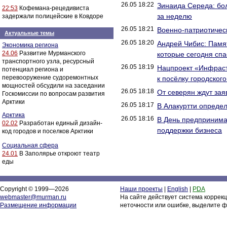
26.05 18:22
Зинаида Середа: бол
22:53
Кофемана-рецедивиста
за неделю
задержали полицейские в Ковдоре
26.05 18:21
Военно-патриотическ
Актуальные темы
26.05 18:20
Андрей Чибис: Памя
Экономика региона
24.06
Развитие Мурманского
которые сегодня сп
транспортного узла, ресурсный
26.05 18:19
Нацпроект «Инфраст
потенциал региона и
перевооружение судоремонтных
к посёлку городског
мощностей обсудили на заседании
26.05 18:18
От северян ждут за
Госкомиссии по вопросам развития
Арктики
26.05 18:17
В Алакуртти опреде
Арктика
26.05 18:16
В День предпринима
02.02
Разработан единый дизайн-
поддержки бизнеса
код городов и поселков Арктики
Социальная сфера
24.01
В Заполярье откроют театр
еды
Copyright © 1999—2026
Наши проекты
|
English
|
PDA
webmaster@murman.ru
На сайте действует система коррек
Размещение информации
неточности или ошибке, выделите ф