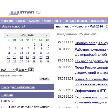
|
|
|
|
|
|
|
Новости
Адреса
Аукцион
Фото
Кино
Погода
Тендеры
Знакомства
Архив новостей
murman.ru
»
Новости
»
Май 2026
» 2
понедельник, 25 мая 2026
«
МАЙ, 2026
»
Пн
Вт
Ср
Чт
Пт
Сб
Вс
25.05 23:33
Прогноз погоды в М
1
2
3
4
5
6
7
8
9
10
25.05 19:11
Работник компании 
11
12
13
14
15
16
17
фотографией дикой 
18
19
20
21
22
23
24
25.05 19:10
Как распределить д
25
26
27
28
29
30
31
25.05 19:09
Почта России доста
уведомлений о штр
Поиск по новостям
:
25.05 19:08
Более 480 семей Ко
образование детей с
Последние комментарии
25.05 19:07
Информация о ДТП н
Новости
25.05 19:06
Сотрудниками полиц
6 августа
:
73-летней женщины
23:13
Прогноз погоды в Мурманске