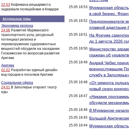
22:53
Кофемана-рецедивиста
25.05 18:53
Мурманская область
задержали полицейские в Ковдоре
в свой бизнес. Фран
Актуальные темы
25.05 18:52
Предприниматели мо
Экономика региона
плавной адаптации 
24.06
Развитие Мурманского
25.05 18:51
транспортного узла, ресурсный
На Форуме самоупра
потенциал региона и
до 1 августа 2026 го
перевооружение судоремонтных
25.05 18:50
мощностей обсудили на заседании
Министерство здрав
Госкомиссии по вопросам развития
граждан об удовлет
Арктики
25.05 18:49
Андрей Чибис принял
Арктика
военнослужащим Поч
02.02
Разработан единый дизайн-
код городов и поселков Арктики
службу в Заполярье
25.05 18:48
«От ремонта подъез
Социальная сфера
24.01
В Заполярье откроют театр
новый сезон конкур
еды
25.05 18:47
«Никакие программы
обсудили механизмы
25.05 18:46
В Мурманске начало
25.05 18:45
Большой Арктический
25.05 18:44
Мурманская область 