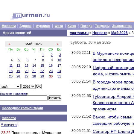
|
|
|
|
|
|
|
Новости
Адреса
Аукцион
Фото
Кино
Погода
Тендеры
Знакомства
Архив новостей
murman.ru
»
Новости
»
Май 2026
» 3
суббота, 30 мая 2026
«
МАЙ, 2026
»
Пн
Вт
Ср
Чт
Пт
Сб
Вс
30.05 22:11
В Мурманске полице
1
2
3
пожилого северянин
4
5
6
7
8
9
10
11
12
13
14
15
16
17
30.05 22:10
Цифровой помощник в
18
19
20
21
22
23
24
дома, и сэкономить
25
26
27
28
29
30
31
30.05 21:54
В городе-герое про
административных о
Поиск по новостям
:
30.05 21:53
Губернатор Андрей Ч
Краснознаменного А
Последние комментарии
праздником
30.05 21:52
Важно, чтобы семьи
Новости
совершил рабочую п
5 августа
:
30.05 21:51
Сенатор РФ Елена Дя
23:22
Прогноз погоды в Мурманске