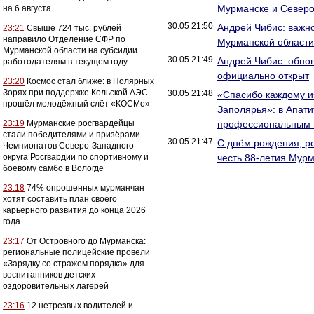
Мурманске и Север
на 6 августа
30.05 21:50
Андрей Чибис: важно
23:21
Свыше 724 тыс. рублей
направило Отделение СФР по
Мурманской области,
Мурманской области на субсидии
30.05 21:49
Андрей Чибис: обно
работодателям в текущем году
официально открыт
23:20
Космос стал ближе: в Полярных
Зорях при поддержке Кольской АЭС
30.05 21:48
«Спасибо каждому из
прошёл молодёжный слёт «КОСМо»
Заполярья»: в Апати
23:19
Мурманские росгвардейцы
профессиональным 
стали победителями и призёрами
30.05 21:47
С днём рождения, ро
Чемпионатов Северо-Западного
округа Росгвардии по спортивному и
честь 88-летия Мур
боевому самбо в Вологде
23:18
74% опрошенных мурманчан
хотят составить план своего
карьерного развития до конца 2026
года
23:17
От Островного до Мурманска:
региональные полицейские провели
«Зарядку со стражем порядка» для
воспитанников детских
оздоровительных лагерей
23:16
12 нетрезвых водителей и