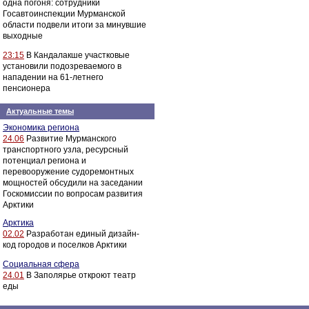
одна погоня: сотрудники
Госавтоинспекции Мурманской
области подвели итоги за минувшие
выходные
23:15
В Кандалакше участковые
установили подозреваемого в
нападении на 61-летнего
пенсионера
Актуальные темы
Экономика региона
24.06
Развитие Мурманского
транспортного узла, ресурсный
потенциал региона и
перевооружение судоремонтных
мощностей обсудили на заседании
Госкомиссии по вопросам развития
Арктики
Арктика
02.02
Разработан единый дизайн-
код городов и поселков Арктики
Социальная сфера
24.01
В Заполярье откроют театр
еды