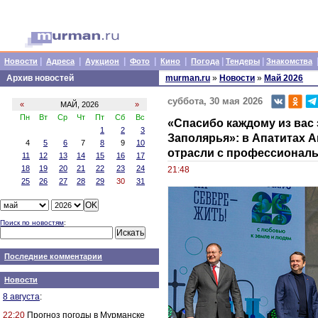
|
|
|
|
|
|
|
Новости
Адреса
Аукцион
Фото
Кино
Погода
Тендеры
Знакомства
Архив новостей
murman.ru
»
Новости
»
Май 2026
суббота, 30 мая 2026
«
МАЙ, 2026
»
Пн
Вт
Ср
Чт
Пт
Сб
Вс
«Спасибо каждому из вас 
1
2
3
Заполярья»: в Апатитах 
4
5
6
7
8
9
10
отрасли с профессионал
11
12
13
14
15
16
17
18
19
20
21
22
23
24
21:48
25
26
27
28
29
30
31
Поиск по новостям
:
Последние комментарии
Новости
8 августа
:
22:20
Прогноз погоды в Мурманске