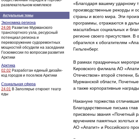
общественный порядок в торгово-
«Благодаря вашему ударному т
развлекательном комплексе
производственные рекорды и о
Актуальные темы
страны и всего мира. Эти прои
Экономика региона
программы, отражаются в дальн
24.06
Развитие Мурманского
масштабных социальных и благ
транспортного узла, ресурсный
регионе своего присутствия. В о
потенциал региона и
обратился к обогатителям «Ап
перевооружение судоремонтных
мощностей обсудили на заседании
Гильгенберг.
Госкомиссии по вопросам развития
Арктики
В рамках праздничных меропри
Арктика
Кировского филиала АО «Апати
02.02
Разработан единый дизайн-
Отечеством» второй степени, 
код городов и поселков Арктики
Мурманской области, Почетные
Социальная сфера
а также корпоративные награды
24.01
В Заполярье откроют театр
еды
Накануне торжества отличивши
Благодарственные письма глав 
присвоены звания «Почетный р
вручением памятных золотых и 
АО «Апатит» и Российского пр