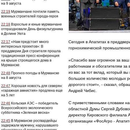
на 9 августа
22:19
Мурманчане почтили память
военных строителей города-героя
22:18
Взрослые и юные мурманчане
отпраздновали День физкультурника
в Долине Уюта
Сегодня в Апатитах в преддвер
22:17
«Нам предстоит много
интересных проектов»: В
горнохимической промышленно
преддверии Дня строителя прошла
традиционная пресс-конференция
«Спасибо вам огромное за ваш
на крыше строящегося дома в
Мурманске
работникам и обогатителям за
из вас за тот вклад, который в
22:48
Прогноз погоды в Мурманске
на 8 августа
большое количество молодых ре
дорогого стоит», - сказал, обр
22:47
Хорошая новость для северян:
Андрей Чибис.
«гаражная амнистия» продлена еще
на 5 лет
С приветственными словами на
22:46
Кольская АЭС – победитель
Всероссийского экологического
областной Думы Сергей Дубово
субботника «Зеленая весна»
директор Кировского филиала 
22:45
В Мурманске росгвардейцы
организации «ФосАгро - Апатит
задержали мужчину, нарушавшего