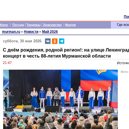
По
|
|
|
|
Где иск
Кино
Погода
Тендеры
Знакомства
Форум
murman.ru
»
Новости
»
Май 2026
суббота, 30 мая 2026
С днём рождения, родной регион!: на улице Ленингр
концерт в честь 88-летия Мурманской области
21:47
Источн
Фото