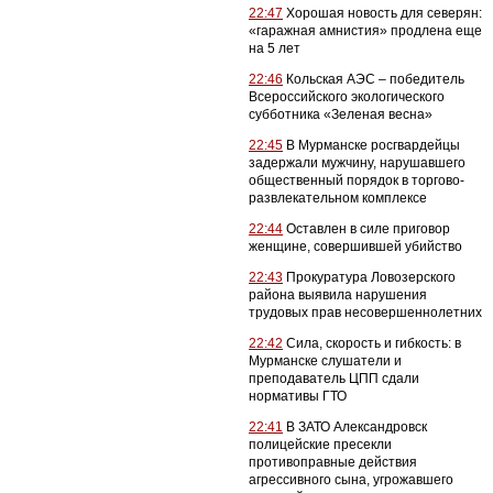
22:47
Хорошая новость для северян:
«гаражная амнистия» продлена еще
на 5 лет
22:46
Кольская АЭС – победитель
Всероссийского экологического
субботника «Зеленая весна»
22:45
В Мурманске росгвардейцы
задержали мужчину, нарушавшего
общественный порядок в торгово-
развлекательном комплексе
22:44
Оставлен в силе приговор
женщине, совершившей убийство
22:43
Прокуратура Ловозерского
района выявила нарушения
трудовых прав несовершеннолетних
22:42
Сила, скорость и гибкость: в
Мурманске слушатели и
преподаватель ЦПП сдали
нормативы ГТО
22:41
В ЗАТО Александровск
полицейские пресекли
противоправные действия
агрессивного сына, угрожавшего