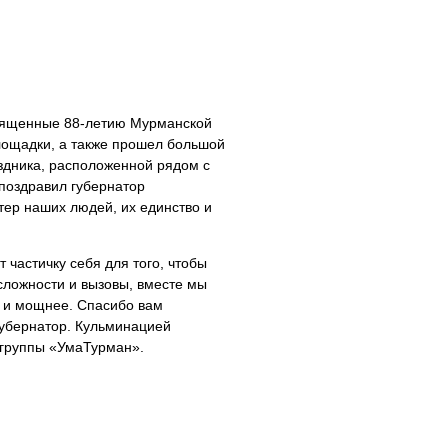
священные 88-летию Мурманской
площадки, а также прошел большой
аздника, расположенной рядом с
 поздравил губернатор
тер наших людей, их единство и
т частичку себя для того, чтобы
сложности и вызовы, вместе мы
е и мощнее. Спасибо вам
губернатор. Кульминацией
 группы «УмаТурман».