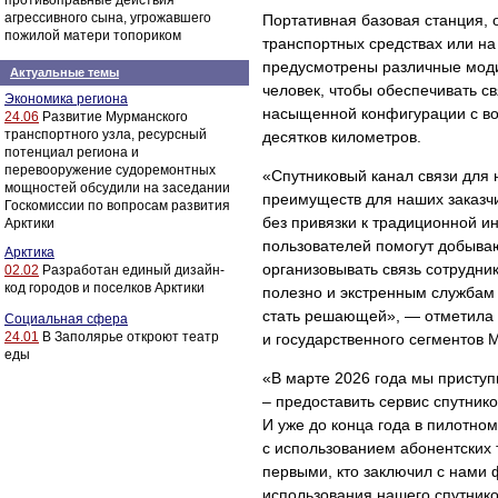
противоправные действия
агрессивного сына, угрожавшего
Портативная базовая станция,
пожилой матери топориком
транспортных средствах или на
предусмотрены различные моди
Актуальные темы
человек, чтобы обеспечивать с
Экономика региона
насыщенной конфигурации с во
24.06
Развитие Мурманского
транспортного узла, ресурсный
десятков километров.
потенциал региона и
перевооружение судоремонтных
«Спутниковый канал связи для 
мощностей обсудили на заседании
преимуществ для наших заказч
Госкомиссии по вопросам развития
без привязки к традиционной 
Арктики
пользователей помогут добыва
Арктика
организовывать связь сотрудни
02.02
Разработан единый дизайн-
код городов и поселков Арктики
полезно и экстренным службам 
стать решающей», — отметила 
Социальная сфера
24.01
В Заполярье откроют театр
и государственного сегментов
еды
«В марте 2026 года мы приступ
– предоставить сервис спутнико
И уже до конца года в пилотно
с использованием абонентских
первыми, кто заключил с нами 
использования нашего спутнико