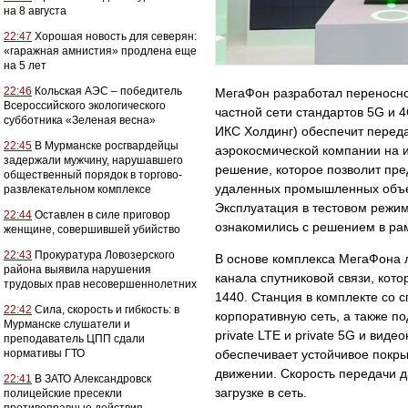
на 8 августа
22:47
Хорошая новость для северян:
«гаражная амнистия» продлена еще
на 5 лет
22:46
Кольская АЭС – победитель
МегаФон разработал переносно
Всероссийского экологического
частной сети стандартов 5G и 
субботника «Зеленая весна»
ИКС Холдинг) обеспечит переда
22:45
В Мурманске росгвардейцы
аэрокосмической компании на и
задержали мужчину, нарушавшего
решение, которое позволит пре
общественный порядок в торгово-
удаленных промышленных объек
развлекательном комплексе
Эксплуатация в тестовом режим
22:44
Оставлен в силе приговор
ознакомились с решением в ра
женщине, совершившей убийство
22:43
Прокуратура Ловозерского
В основе комплекса МегаФона 
района выявила нарушения
канала спутниковой связи, ко
трудовых прав несовершеннолетних
1440. Станция в комплекте со 
22:42
Сила, скорость и гибкость: в
корпоративную сеть, а также п
Мурманске слушатели и
private LTE и private 5G и вид
преподаватель ЦПП сдали
нормативы ГТО
обеспечивает устойчивое покры
движении. Скорость передачи д
22:41
В ЗАТО Александровск
загрузке в сеть.
полицейские пресекли