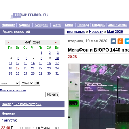
|
|
|
|
|
|
|
Новости
Адреса
Аукцион
Фото
Кино
Погода
Тендеры
Знакомства
Архив новостей
murman.ru
»
Новости
»
Май 2026
вторник, 19 мая 2026
«
МАЙ, 2026
»
Пн
Вт
Ср
Чт
Пт
Сб
Вс
МегаФон и БЮРО 1440 пр
1
2
3
20:28
4
5
6
7
8
9
10
11
12
13
14
15
16
17
18
19
20
21
22
23
24
25
26
27
28
29
30
31
Поиск по новостям
:
Последние комментарии
Новости
7 августа
:
22:48
Прогноз погоды в Мурманске