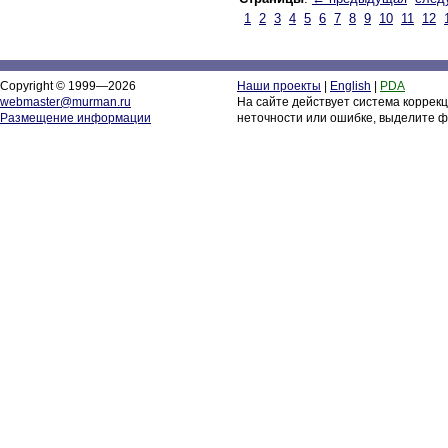
1
2
3
4
5
6
7
8
9
10
11
12
Copyright © 1999—2026
Наши проекты
|
English
|
PDA
webmaster@murman.ru
На сайте действует система коррек
Размещение информации
неточности или ошибке, выделите ф