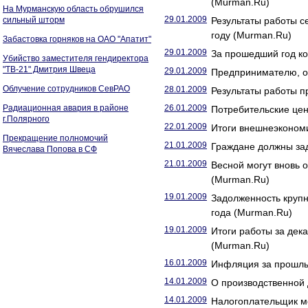
(Murman.Ru)
На Мурманскую область обрушился
29.01.2009
сильный шторм
Результаты работы с
году (Murman.Ru)
Забастовка горняков на ОАО "Апатит"
29.01.2009
За прошедший год ко
Убийство заместителя гендиректора
"ТВ-21" Дмитрия Швеца
29.01.2009
Предпринимателю, о
Облучение сотрудников СевРАО
28.01.2009
Результаты работы п
Радиационная авария в районе
26.01.2009
Потребительские цен
г.Полярного
22.01.2009
Итоги внешнеэконом
Прекращение полномочий
21.01.2009
Граждане должны зад
Вячеслава Попова в СФ
21.01.2009
Весной могут вновь 
(Murman.Ru)
19.01.2009
Задолженность крупн
года (Murman.Ru)
19.01.2009
Итоги работы за дек
(Murman.Ru)
16.01.2009
Инфляция за прошлы
14.01.2009
О производственной
14.01.2009
Налогоплательщик мо