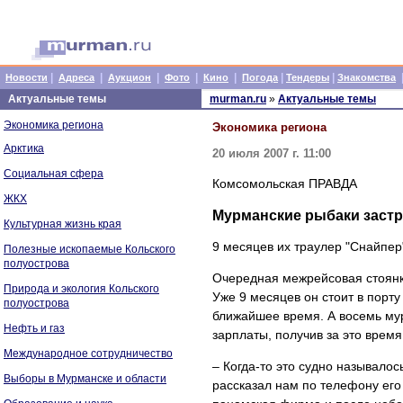
|
|
|
|
|
|
|
Новости
Адреса
Аукцион
Фото
Кино
Погода
Тендеры
Знакомства
Актуальные темы
murman.ru
»
Актуальные темы
Экономика региона
Экономика региона
Арктика
20 июля 2007 г. 11:00
Социальная сфера
Комсомольская ПРАВДА
ЖКХ
Мурманские рыбаки застр
Культурная жизнь края
9 месяцев их траулер "Снайпер
Полезные ископаемые Кольского
полуострова
Очередная межрейсовая стоянк
Природа и экология Кольского
Уже 9 месяцев он стоит в порт
полуострова
ближайшее время. А восемь мур
Нефть и газ
зарплаты, получив за это время
Международное сотрудничество
– Когда-то это судно называло
Выборы в Мурманске и области
рассказал нам по телефону его