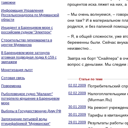
таможни
процентов иска ляжет на них, а
Информация Управления
– Мы очень волнуемся, – говор
Россельхознадзора по Мурманской
области
они там? И в материальном план
родился, и без папиной помощи
Инцидент в Баренцевом море с
российским судном "Электрон"
– Я, в общей сложности, уже вт
Строительство гипермаркета в
беременны были. Сейчас внукам 
центре Мурманска
неизвестно...
В Баренцевом море затонула
атомная подводная лодка К-159 с
Завтра на борт "Снайпера" в о
экипажем
вопрос с деньгами. Мы следим 
Монетизация льгот
Сотовая связь
Статьи по теме
02.02.2009
Потребительский спр
Повременка
02.02.2009
Налогоплательщики н
Рыболовецкое судно "Малахит"
потерпело крушение в Баренцевом
(Murman.Ru)
море
30.01.2009
На ремонт учреждени
Выборы в Государственную Думу РФ
30.01.2009
Тарифы в квитанциях
Загрязнение питьевой воды
29.01.2009
Результаты работы о
птицефабрикой "Мурманская"