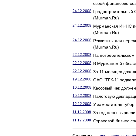
своей финансово-хо
24.12.2008
Градостроительный 
(Murman.Ru)
24.12.2008
Мурманская ИФНС под
(Murman.Ru)
24.12.2008
Реквизиты для переч
(Murman.Ru)
22.12.2008
На потребительском 
22.12.2008
В Мурманской област
22.12.2008
За 11 месяцев доход
19.12.2008
ОАО "ТГК-1" подвело
16.12.2008
Кассовый чек должен
15.12.2008
Налоговую декларац
12.12.2008
У заместителя губер
11.12.2008
За год цены выросли
11.12.2008
Страховой бизнес сп
Страницы
:
← предыдущая
след