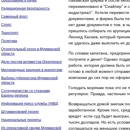
панамская фирма и после небол
Образование и наука
переименовано в "Снайпер" и с
Радиационная безопасность
индастриал". Хотели перевести 
Северный флот
документами, и фирма была пе
нет даже документов о том, в 
Спорт
пришлось собирать по крупицам.
Транспорт
Леонид Хасиев, который прини
Политика
не удалось даже выяснить их до
Отопительный сезон в Мурманской
По словам капитана, предприни
области
получите и денег! Однако подд
Дело против активистов Greenpeace
работа, которая должна быть оп
Миллиардные хищения в энергетике
готово в любой момент отправи
компании до сих пор не оформл
Выборы губернатора Мурманской
области
Голодать морякам пока что не 
Сотрудничество со странами
регулярно. Правда, частенько 
Баренц-региона
Информация пресс-службы УМВД
Возвращаться домой экипаж по
заработанное. Кроме того, сред
Штокмановский проект
кредит: если суд будет выигран
Национальные проекты
тысяч долларов. Но есть услов
Из оперативной сводки Мурманской
соглашаться на меньшую сумму,