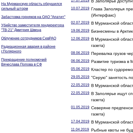
17.07.2019
В Заполярье доступн
На Мурманскую область обрушился
10.07.2019
сильный шторм
Глава Заполярья пр
(Интерфакс)
Забастовка горняков на ОАО "Апатит"
02.07.2019
В Мурманской област
Убийство заместителя гендиректора
"ТВ-21" Дмитрия Швеца
19.06.2019
Бизнесмены в Арктик
Облучение сотрудников СевРАО
12.06.2019
В Мурманской област
газета)
Радиационная авария в районе
г.Полярного
08.06.2019
Перевалка грузов че
Прекращение полномочий
06.06.2019
Развитие туризма в 
Вячеслава Попова в СФ
05.06.2019
Кластер по судоремо
29.05.2019
"Серую" занятость п
22.05.2019
В Мурманской област
22.05.2019
В Заполярье ищут сп
газета)
01.05.2019
Северяне предпенсио
газета)
17.04.2019
В Мурманской област
11.04.2019
Рыбные квоты не буд