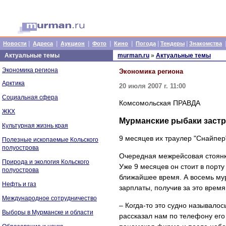
|
|
|
|
|
|
|
Новости
Адреса
Аукцион
Фото
Кино
Погода
Тендеры
Знакомства
Актуальные темы
murman.ru
»
Актуальные темы
Экономика региона
Экономика региона
Арктика
20 июля 2007 г. 11:00
Социальная сфера
Комсомольская ПРАВДА
ЖКХ
Мурманские рыбаки застр
Культурная жизнь края
9 месяцев их траулер "Снайпер
Полезные ископаемые Кольского
полуострова
Очередная межрейсовая стоянк
Природа и экология Кольского
Уже 9 месяцев он стоит в порт
полуострова
ближайшее время. А восемь мур
Нефть и газ
зарплаты, получив за это время
Международное сотрудничество
– Когда-то это судно называло
Выборы в Мурманске и области
рассказал нам по телефону его