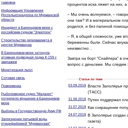
таможни
процентов иска ляжет на них, а
Информация Управления
– Мы очень волнуемся, – говор
Россельхознадзора по Мурманской
области
они там? И в материальном план
родился, и без папиной помощи
Инцидент в Баренцевом море с
российским судном "Электрон"
– Я, в общей сложности, уже вт
Строительство гипермаркета в
беременны были. Сейчас внукам 
центре Мурманска
неизвестно...
В Баренцевом море затонула
атомная подводная лодка К-159 с
Завтра на борт "Снайпера" в о
экипажем
вопрос с деньгами. Мы следим 
Монетизация льгот
Сотовая связь
Статьи по теме
03.09.2019
Власти Заполярья п
Повременка
(ТАСС)
Рыболовецкое судно "Малахит"
потерпело крушение в Баренцевом
31.08.2019
Путин поддержал пла
море
31.07.2019
Как сокращение попу
Выборы в Государственную Думу РФ
24.07.2019
В Заполярье создан 
Загрязнение питьевой воды
газета)
птицефабрикой "Мурманская"