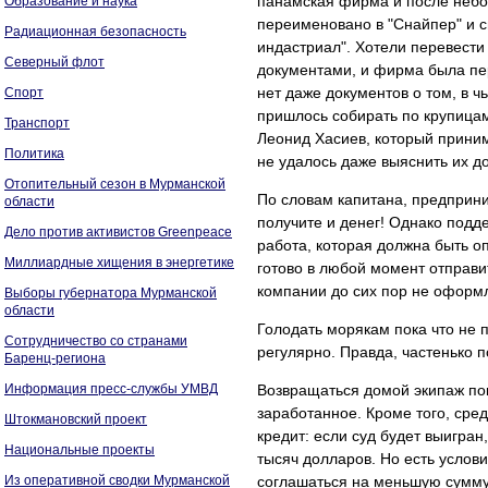
панамская фирма и после небол
Образование и наука
переименовано в "Снайпер" и с
Радиационная безопасность
индастриал". Хотели перевести 
Северный флот
документами, и фирма была пе
нет даже документов о том, в 
Спорт
пришлось собирать по крупицам.
Транспорт
Леонид Хасиев, который прини
Политика
не удалось даже выяснить их до
Отопительный сезон в Мурманской
По словам капитана, предприни
области
получите и денег! Однако подд
Дело против активистов Greenpeace
работа, которая должна быть оп
Миллиардные хищения в энергетике
готово в любой момент отправи
компании до сих пор не оформл
Выборы губернатора Мурманской
области
Голодать морякам пока что не 
Сотрудничество со странами
регулярно. Правда, частенько 
Баренц-региона
Информация пресс-службы УМВД
Возвращаться домой экипаж по
заработанное. Кроме того, сред
Штокмановский проект
кредит: если суд будет выигран
Национальные проекты
тысяч долларов. Но есть услов
Из оперативной сводки Мурманской
соглашаться на меньшую сумму,