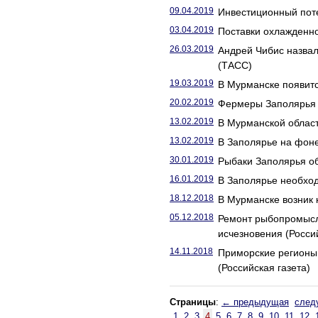
09.04.2019
Инвестиционный поте
03.04.2019
Поставки охлажденно
26.03.2019
Андрей Чибис назвал
(ТАСС)
19.03.2019
В Мурманске появитс
20.02.2019
Фермеры Заполярья н
13.02.2019
В Мурманской област
13.02.2019
В Заполярье на фоне
30.01.2019
Рыбаки Заполярья об
16.01.2019
В Заполярье необход
18.12.2018
В Мурманске возник
05.12.2018
Ремонт рыбопромысло
исчезновения (Россий
14.11.2018
Приморские регионы 
(Российская газета)
Страницы
:
← предыдущая
след
1
2
3
4
5
6
7
8
9
10
11
12