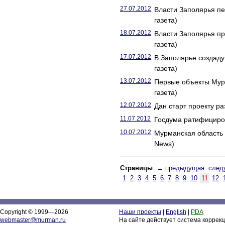
27.07.2012
Власти Заполярья пе
газета)
18.07.2012
Власти Заполярья пр
газета)
17.07.2012
В Заполярье создаду
газета)
13.07.2012
Первые объекты Мурм
газета)
12.07.2012
Дан старт проекту р
11.07.2012
Госдума ратифициров
10.07.2012
Мурманская область 
News)
Страницы
:
← предыдущая
след
1
2
3
4
5
6
7
8
9
10
11
12
Copyright © 1999—2026
Наши проекты
|
English
|
PDA
webmaster@murman.ru
На сайте действует система коррек