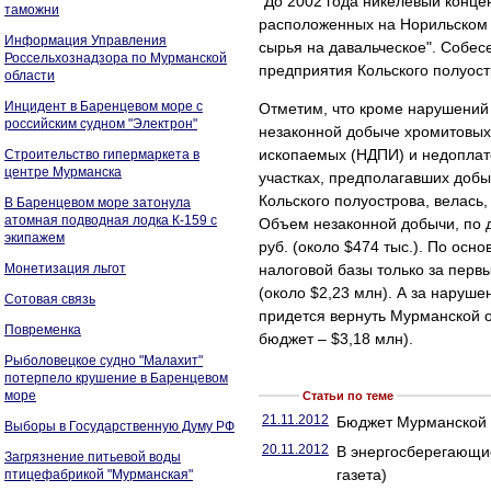
"До 2002 года никелевый конце
таможни
расположенных на Норильском 
Информация Управления
сырья на давальческое". Собес
Россельхознадзора по Мурманской
предприятия Кольского полуост
области
Инцидент в Баренцевом море с
Отметим, что кроме нарушений
российским судном "Электрон"
незаконной добыче хромитовых 
ископаемых (НДПИ) и недоплат
Строительство гипермаркета в
центре Мурманска
участках, предполагавших добы
Кольского полуострова, велась
В Баренцевом море затонула
атомная подводная лодка К-159 с
Объем незаконной добычи, по д
экипажем
руб. (около $474 тыс.). По ос
Монетизация льгот
налоговой базы только за первы
(около $2,23 млн). А за наруш
Сотовая связь
придется вернуть Мурманской о
Повременка
бюджет – $3,18 млн).
Рыболовецкое судно "Малахит"
потерпело крушение в Баренцевом
море
Статьи по теме
21.11.2012
Бюджет Мурманской о
Выборы в Государственную Думу РФ
20.11.2012
В энергосберегающи
Загрязнение питьевой воды
газета)
птицефабрикой "Мурманская"