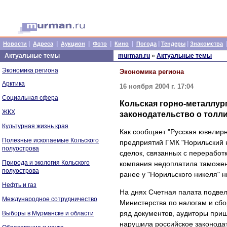
|
|
|
|
|
|
|
Новости
Адреса
Аукцион
Фото
Кино
Погода
Тендеры
Знакомства
Актуальные темы
murman.ru
»
Актуальные темы
Экономика региона
Экономика региона
Арктика
16 ноября 2004 г. 17:04
Социальная сфера
Кольская горно-металлур
ЖКХ
законодательство о толл
Культурная жизнь края
Как сообщает "Русская ювелирн
Полезные ископаемые Кольского
предприятий ГМК "Норильский 
полуострова
сделок, связанных с переработ
Природа и экология Кольского
компания недоплатила таможен
полуострова
ранее у "Норильского никеля" 
Нефть и газ
На днях Счетная палата подвел
Международное сотрудничество
Министерства по налогам и сбо
ряд документов, аудиторы приш
Выборы в Мурманске и области
нарушила российское законода