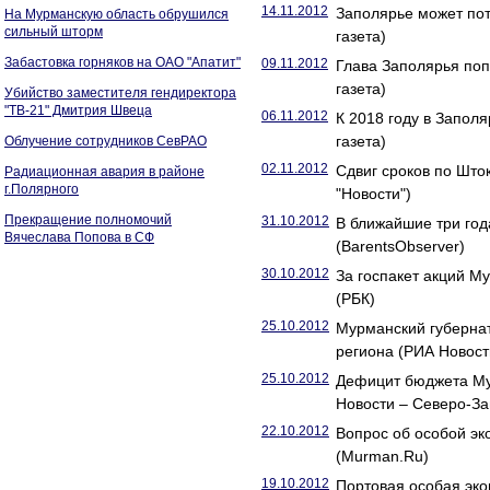
14.11.2012
Заполярье может пот
На Мурманскую область обрушился
сильный шторм
газета)
Забастовка горняков на ОАО "Апатит"
09.11.2012
Глава Заполярья поп
газета)
Убийство заместителя гендиректора
"ТВ-21" Дмитрия Швеца
06.11.2012
К 2018 году в Заполя
газета)
Облучение сотрудников СевРАО
02.11.2012
Сдвиг сроков по Што
Радиационная авария в районе
г.Полярного
"Новости")
Прекращение полномочий
31.10.2012
В ближайшие три год
Вячеслава Попова в СФ
(BarentsObserver)
30.10.2012
За госпакет акций М
(РБК)
25.10.2012
Мурманский губерна
региона (РИА Новост
25.10.2012
Дефицит бюджета Мур
Новости – Северо-За
22.10.2012
Вопрос об особой эк
(Murman.Ru)
19.10.2012
Портовая особая эко