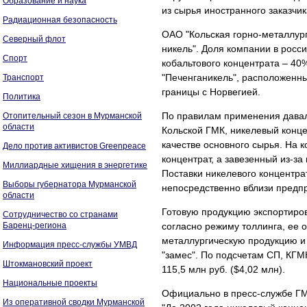
Образование и наука
из сырья иностранного заказчик
Радиационная безопасность
ОАО "Кольская горно-металлург
Северный флот
никель". Доля компании в росс
Спорт
кобальтового концентрата – 40
"Печенганикель", расположенны
Транспорт
границы с Норвегией.
Политика
По правилам применения давал
Отопительный сезон в Мурманской
области
Кольской ГМК, никелевый конце
качестве основного сырья. На 
Дело против активистов Greenpeace
концентрат, а завезенный из-за
Миллиардные хищения в энергетике
Поставки никелевого концентр
Выборы губернатора Мурманской
непосредственно вблизи предп
области
Готовую продукцию экспортиров
Сотрудничество со странами
Баренц-региона
согласно режиму толлинга, ее
металлургическую продукцию и
Информация пресс-службы УМВД
"замес". По подсчетам СП, КГМ
Штокмановский проект
115,5 млн руб. ($4,02 млн).
Национальные проекты
Официально в пресс-службе ГМК
Из оперативной сводки Мурманской