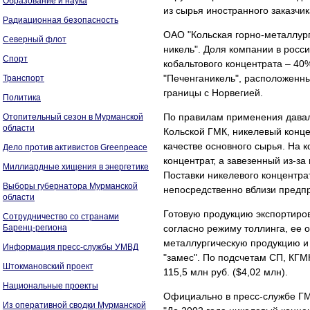
Образование и наука
из сырья иностранного заказчик
Радиационная безопасность
ОАО "Кольская горно-металлург
Северный флот
никель". Доля компании в росс
Спорт
кобальтового концентрата – 40
"Печенганикель", расположенны
Транспорт
границы с Норвегией.
Политика
По правилам применения давал
Отопительный сезон в Мурманской
области
Кольской ГМК, никелевый конце
качестве основного сырья. На 
Дело против активистов Greenpeace
концентрат, а завезенный из-за
Миллиардные хищения в энергетике
Поставки никелевого концентр
Выборы губернатора Мурманской
непосредственно вблизи предп
области
Готовую продукцию экспортиров
Сотрудничество со странами
Баренц-региона
согласно режиму толлинга, ее
металлургическую продукцию и
Информация пресс-службы УМВД
"замес". По подсчетам СП, КГМ
Штокмановский проект
115,5 млн руб. ($4,02 млн).
Национальные проекты
Официально в пресс-службе ГМК
Из оперативной сводки Мурманской