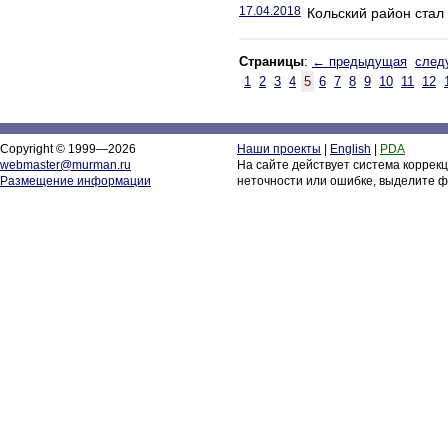
17.04.2018
Кольский район стал
Страницы
:
← предыдущая
след
1
2
3
4
5
6
7
8
9
10
11
12
Copyright © 1999—2026
Наши проекты
|
English
|
PDA
webmaster@murman.ru
На сайте действует система коррек
Размещение информации
неточности или ошибке, выделите ф