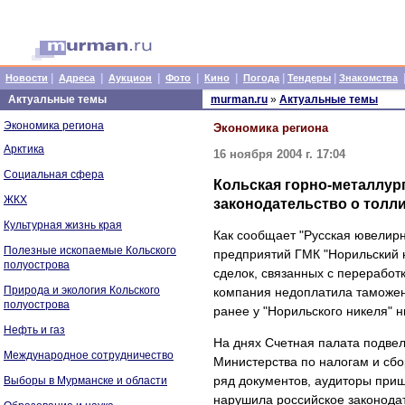
|
|
|
|
|
|
|
Новости
Адреса
Аукцион
Фото
Кино
Погода
Тендеры
Знакомства
Актуальные темы
murman.ru
»
Актуальные темы
Экономика региона
Экономика региона
Арктика
16 ноября 2004 г. 17:04
Социальная сфера
Кольская горно-металлур
ЖКХ
законодательство о толл
Культурная жизнь края
Как сообщает "Русская ювелирн
Полезные ископаемые Кольского
предприятий ГМК "Норильский 
полуострова
сделок, связанных с переработ
Природа и экология Кольского
компания недоплатила таможен
полуострова
ранее у "Норильского никеля" 
Нефть и газ
На днях Счетная палата подвел
Международное сотрудничество
Министерства по налогам и сбо
ряд документов, аудиторы приш
Выборы в Мурманске и области
нарушила российское законода