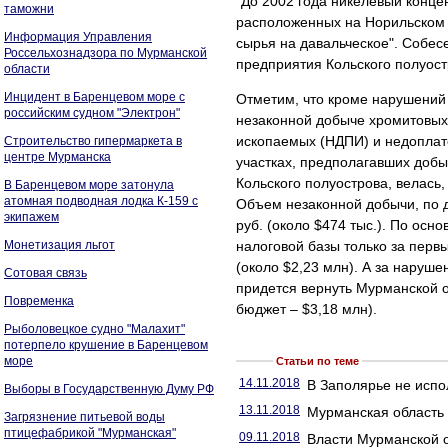
"До 2002 года никелевый конце
таможни
расположенных на Норильском 
Информация Управления
сырья на давальческое". Собес
Россельхознадзора по Мурманской
предприятия Кольского полуост
области
Инцидент в Баренцевом море с
Отметим, что кроме нарушений
российским судном "Электрон"
незаконной добыче хромитовых 
ископаемых (НДПИ) и недоплат
Строительство гипермаркета в
центре Мурманска
участках, предполагавших добы
Кольского полуострова, велась
В Баренцевом море затонула
атомная подводная лодка К-159 с
Объем незаконной добычи, по д
экипажем
руб. (около $474 тыс.). По ос
Монетизация льгот
налоговой базы только за первы
(около $2,23 млн). А за наруш
Сотовая связь
придется вернуть Мурманской о
Повременка
бюджет – $3,18 млн).
Рыболовецкое судно "Малахит"
потерпело крушение в Баренцевом
море
Статьи по теме
14.11.2018
В Заполярье не испол
Выборы в Государственную Думу РФ
13.11.2018
Мурманская область 
Загрязнение питьевой воды
птицефабрикой "Мурманская"
09.11.2018
Власти Мурманской о