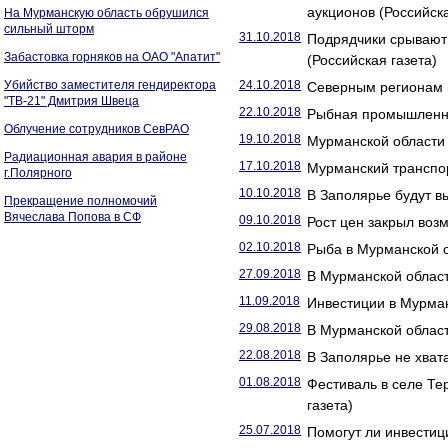
аукционов (Российска
На Мурманскую область обрушился
сильный шторм
31.10.2018
Подрядчики срывают
Забастовка горняков на ОАО "Апатит"
(Российская газета)
Убийство заместителя гендиректора
24.10.2018
Северным регионам к
"ТВ-21" Дмитрия Швеца
22.10.2018
Рыбная промышленно
Облучение сотрудников СевРАО
19.10.2018
Мурманской области 
Радиационная авария в районе
17.10.2018
Мурманский транспор
г.Полярного
10.10.2018
В Заполярье будут в
Прекращение полномочий
Вячеслава Попова в СФ
09.10.2018
Рост цен закрыл во
02.10.2018
Рыба в Мурманской о
27.09.2018
В Мурманской област
11.09.2018
Инвестиции в Мурман
29.08.2018
В Мурманской област
22.08.2018
В Заполярье не хват
01.08.2018
Фестиваль в селе Те
газета)
25.07.2018
Помогут ли инвести