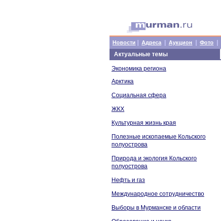
|
|
|
|
Новости
Адреса
Аукцион
Фото
Актуальные темы
Экономика региона
Арктика
Социальная сфера
ЖКХ
Культурная жизнь края
Полезные ископаемые Кольского
полуострова
Природа и экология Кольского
полуострова
Нефть и газ
Международное сотрудничество
Выборы в Мурманске и области