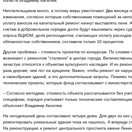
области Владимир Киселев.
Неплательщиков много, а потому меры ужесточают. Два месяца 
изменения, согласно которым собственникам помещений за неп
уплату взносов на капитальный ремонт начнут выставлять пени. А
счетам в добровольном порядке долги будут взыскивать через суд
опроса ВЦИОМ, доля респондентов, считающих оплату расходов
обязанностью собственников, составила только 10 процентов.
Другая проблема – стоимость проектов по конкурсам. По словам
возникают с ремонтом "сталинок" в центре города. Величественн
зачастую относятся к объектам культурного наследия. И их реконс
раза дороже, чем лот на аукционе. Важно, чтобы ремонт не нар
и своеобразия зданий, а это дополнительные затраты. Помимо то
технические проекты, которые фонд согласовывает с министерст
– Согласно методике, стоимость объекта рассчитывается без учет
специфики, порядок учитывает только технические составляющие
объясняет Владимир Киселев.
На сегодняшний день согласовано четыре дома. Для двух из них
ремонтировать уникальные здания пока не нашлось. А впереди с
На реконструкцию и ремонт центрального проспекта имени Ленин