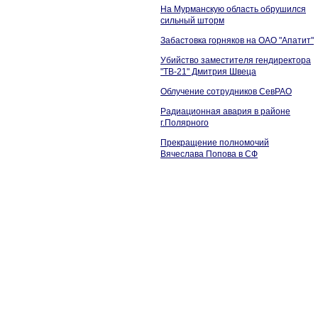
На Мурманскую область обрушился
сильный шторм
Забастовка горняков на ОАО "Апатит"
Убийство заместителя гендиректора
"ТВ-21" Дмитрия Швеца
Облучение сотрудников СевРАО
Радиационная авария в районе
г.Полярного
Прекращение полномочий
Вячеслава Попова в СФ