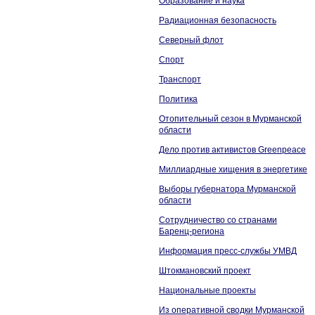
Образование и наука
Радиационная безопасность
Северный флот
Спорт
Транспорт
Политика
Отопительный сезон в Мурманской
области
Дело против активистов Greenpeace
Миллиардные хищения в энергетике
Выборы губернатора Мурманской
области
Сотрудничество со странами
Баренц-региона
Информация пресс-службы УМВД
Штокмановский проект
Национальные проекты
Из оперативной сводки Мурманской