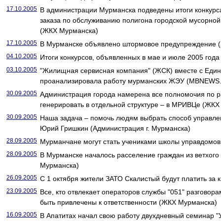
17.10.2005
В администрации Мурманска подведены итоги конкурс
заказа по обслуживанию полигона городской мусорной
(ЖКХ Мурманска)
17.10.2005
В Мурманске объявлено штормовое предупреждение 
04.10.2005
Итоги конкурсов, объявленных в мае и июле 2005 года
03.10.2005
"Жилищная сервисная компания" (ЖСК) вместе с Един
проанализировала работу мурманских ЖЭУ (MBNEWS.
30.09.2005
Администрация города намерена все полномочия по р
генерировать в отдельной структуре – в МРИВЦе (ЖКХ
30.09.2005
Наша задача – помочь людям выбрать способ управл
Юрий Гришкин (Администрация г. Мурманска)
28.09.2005
Мурманчане могут стать учениками школы управдомо
28.09.2005
В Мурманске началось расселение граждан из ветхого
Мурманска)
26.09.2005
С 1 октября жители ЗАТО Скалистый будут платить за
23.09.2005
Все, кто отвлекает операторов службы "051" разговор
быть привлечены к ответственности (ЖКХ Мурманска)
16.09.2005
В Апатитах начал свою работу двухдневный семинар