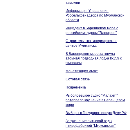
таможни
Информация Управления
Россельхознадзора по Мурманской
области
Инцидент в Баренцевом море с
российским судном "Электрон"
Строительство гипермаркета в
центре Мурманска
В Баренцевом море затонула
атомная подводная лодка К-159 с
экипажем
Монетизация льгот
Сотовая связь
Повременка
Рыболовецкое судно "Малахит"
потерпело крушение в Баренцевом
море
Выборы в Государственную Думу РФ
Загрязнение питьевой воды
птицефабрикой "Мурманская"