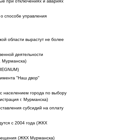
ные при отключениях и авариях
о способе управления
кой области вырастут не более
венной деятельности
. Мурманска)
(REGNUM)
римента "Наш двор"
с населением города по выбору
страция г. Мурманска)
оставления субсидий на оплату
утся с 2004 года (ЖКХ
свещения (ЖКХ Мурманска)