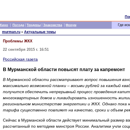
По
|
|
|
|
Где иск
Кино
Погода
Тендеры
Знакомства
Форум
murman.ru
»
Актуальные темы
Проблемы ЖКХ
22 сентября 2015 г. 16:51
Российская газета
В Мурманской области повысят плату за капремонт
В Мурманской области рассматривают вопрос повышения взно
максимально возможной планки – восьми рублей за каждый ква
получится обеспечить непрерывный процесс проведения капи
многоквартирных домов и ликвидировать изношенность жилищ
региональном министерстве энергетики и ЖКХ. Однако пока 
тарифа существенно повлияет на качество, сроки и объем р
Сейчас в Мурманской области действует минимальный размер вз
рассчитанный по методике минстроя России. Аналитики учли со