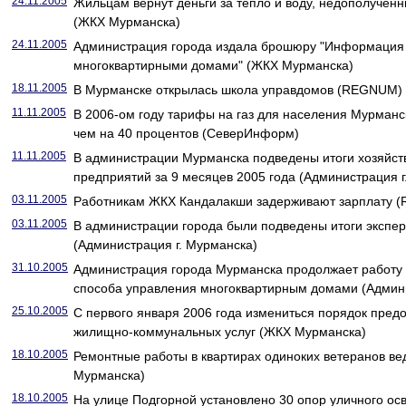
24.11.2005
Жильцам вернут деньги за тепло и воду, недополучен
(ЖКХ Мурманска)
24.11.2005
Администрация города издала брошюру "Информация 
многоквартирными домами" (ЖКХ Мурманска)
18.11.2005
В Мурманске открылась школа управдомов (REGNUM)
11.11.2005
В 2006-ом году тарифы на газ для населения Мурманс
чем на 40 процентов (СеверИнформ)
11.11.2005
В администрации Мурманска подведены итоги хозяйст
предприятий за 9 месяцев 2005 года (Администрация г
03.11.2005
Работникам ЖКХ Кандалакши задерживают зарплату 
03.11.2005
В администрации города были подведены итоги экспе
(Администрация г. Мурманска)
31.10.2005
Администрация города Мурманска продолжает работу 
способа управления многоквартирным домами (Админи
25.10.2005
С первого января 2006 года измениться порядок пред
жилищно-коммунальных услуг (ЖКХ Мурманска)
18.10.2005
Ремонтные работы в квартирах одиноких ветеранов вед
Мурманска)
18.10.2005
На улице Подгорной установлено 30 опор уличного о