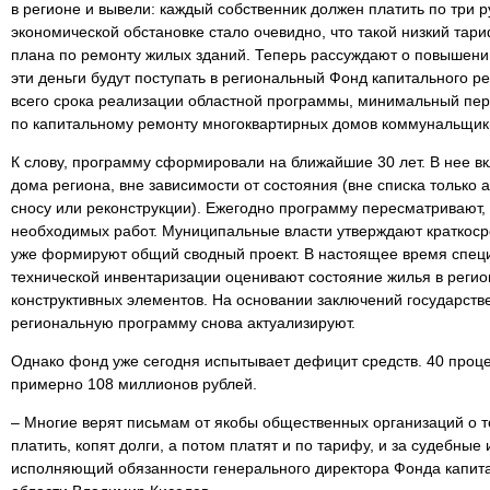
в регионе и вывели: каждый собственник должен платить по три 
экономической обстановке стало очевидно, что такой низкий тар
плана по ремонту жилых зданий. Теперь рассуждают о повышении
эти деньги будут поступать в региональный Фонд капитального р
всего срока реализации областной программы, минимальный пер
по капитальному ремонту многоквартирных домов коммунальщик
К слову, программу сформировали на ближайшие 30 лет. В нее в
дома региона, вне зависимости от состояния (вне списка только
сносу или реконструкции). Ежегодно программу пересматривают,
необходимых работ. Муниципальные власти утверждают краткоср
уже формируют общий сводный проект. В настоящее время спец
технической инвентаризации оценивают состояние жилья в регио
конструктивных элементов. На основании заключений государстве
региональную программу снова актуализируют.
Однако фонд уже сегодня испытывает дефицит средств. 40 процен
примерно 108 миллионов рублей.
– Многие верят письмам от якобы общественных организаций о т
платить, копят долги, а потом платят и по тарифу, и за судебные 
исполняющий обязанности генерального директора Фонда капит