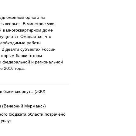
едложением одного из
ь всерьез. В минстрое уже
й в многоквартирном доме
мущества. Ожидается, что
 необходимые работы
. В девяти субъектах России
которым банки готовы
ы федеральной и региональной
е 2016 года.
в были свернуты (ЖКХ
н (Вечерний Мурманск)
ного бюджета области потрачено
 услуг