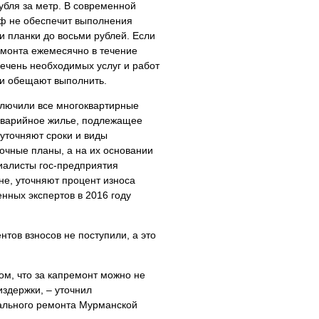
рубля за метр. В современной
иф не обеспечит выполнения
 планки до восьми рублей. Если
емонта ежемесячно в течение
ечень необходимых услуг и работ
и обещают выполнить.
ключили все многоквартирные
 аварийное жилье, подлежащее
 уточняют сроки и виды
очные планы, а на их основании
иалисты гос-предприятия
не, уточняют процент износа
нных экспертов в 2016 году
тов взносов не поступили, а это
ом, что за капремонт можно не
издержки, – уточнил
ального ремонта Мурманской