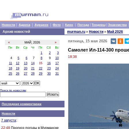
|
|
|
|
|
|
|
Новости
Адреса
Аукцион
Фото
Кино
Погода
Тендеры
Знакомства
Архив новостей
murman.ru
»
Новости
»
Май 2026
пятница, 15 мая 2026
«
МАЙ, 2026
»
Пн
Вт
Ср
Чт
Пт
Сб
Вс
Самолет Ил-114-300 прош
1
2
3
18:38
4
5
6
7
8
9
10
11
12
13
14
15
16
17
18
19
20
21
22
23
24
25
26
27
28
29
30
31
Поиск по новостям
:
Последние комментарии
Новости
7 августа
:
22:48
Прогноз погоды в Мурманске