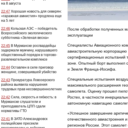
на 8 августа
22:47
Хорошая новость для северян:
«гаражная амнистия» продлена еще
на 5 лет
22:46
Кольская АЭС – победитель
После обработки полученных м
Всероссийского экологического
эксплуатации
субботника «Зеленая весна»
Специалисты Авиационного ком
22:45
В Мурманске росгвардейцы
задержали мужчину, нарушавшего
авиастроительную корпорацию 
общественный порядок в торгово-
сертификационных испытаний т
развлекательном комплексе
зоне. Опытный борт выполнил 
22:44
Оставлен в силе приговор
и Земля Франца-Иосифа.
женщине, совершившей убийство
Специальные испытания воздуш
22:43
Прокуратура Ловозерского
района выявила нарушения
максимального расширения гео
трудовых прав несовершеннолетних
самолета. Оценку прошел пило
Ростех, в частности инерциал
22:42
Сила, скорость и гибкость: в
Мурманске слушатели и
автономную навигацию самоле
преподаватель ЦПП сдали
нормативы ГТО
«Успешное завершение арктиче
22:41
В ЗАТО Александровск
отечественного авиастроения 
полицейские пресекли
регионов России. Этот самолет