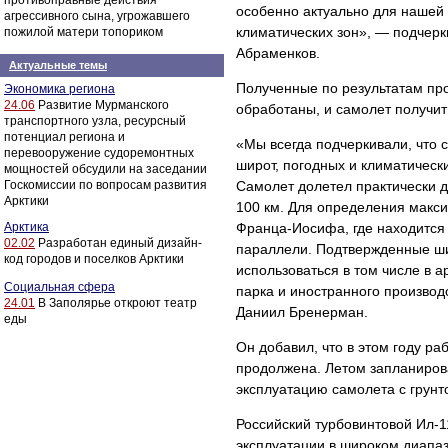
противоправные действия
особенно актуально для нашей
агрессивного сына, угрожавшего
климатических зон», — подчер
пожилой матери топориком
Абраменков.
Актуальные темы
Полученные по результатам пр
Экономика региона
24.06
Развитие Мурманского
обработаны, и самолет получи
транспортного узла, ресурсный
потенциал региона и
«Мы всегда подчеркивали, что 
перевооружение судоремонтных
широт, погодных и климатическ
мощностей обсудили на заседании
Госкомиссии по вопросам развития
Самолет долетел практически д
Арктики
100 км. Для определения макс
Арктика
Франца-Иосифа, где находится
02.02
Разработан единый дизайн-
параллели. Подтвержденные шир
код городов и поселков Арктики
использоваться в том числе в 
Социальная сфера
парка и иностранного произво
24.01
В Заполярье откроют театр
Даниил Бренерман.
еды
Он добавил, что в этом году р
продолжена. Летом запланиров
эксплуатацию самолета с грунт
Российский турбовинтовой Ил-1
эксплуатации в широком диапаз