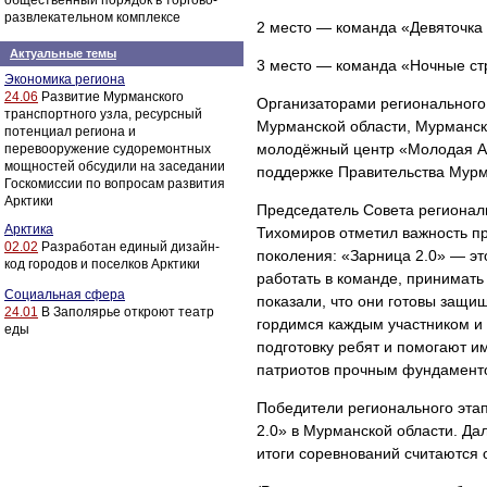
общественный порядок в торгово-
развлекательном комплексе
2 место — команда «Девяточка 
Актуальные темы
3 место — команда «Ночные стр
Экономика региона
24.06
Развитие Мурманского
Организаторами регионального
транспортного узла, ресурсный
Мурманской области, Мурманс
потенциал региона и
молодёжный центр «Молодая Ар
перевооружение судоремонтных
мощностей обсудили на заседании
поддержке Правительства Мурм
Госкомиссии по вопросам развития
Арктики
Председатель Совета регионал
Арктика
Тихомиров отметил важность п
02.02
Разработан единый дизайн-
поколения: «Зарница 2.0» — это
код городов и поселков Арктики
работать в команде, принимать
Социальная сфера
показали, что они готовы защи
24.01
В Заполярье откроют театр
гордимся каждым участником и 
еды
подготовку ребят и помогают им
патриотов прочным фундаментом
Победители регионального эта
2.0» в Мурманской области. Да
итоги соревнований считаются