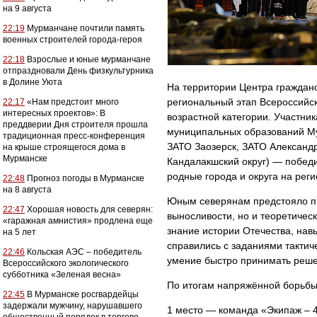
на 9 августа
22:19
Мурманчане почтили память
военных строителей города-героя
22:18
Взрослые и юные мурманчане
отпраздновали День физкультурника
в Долине Уюта
На территории Центра гражданс
региональный этап Всероссийс
22:17
«Нам предстоит много
интересных проектов»: В
возрастной категории. Участник
преддверии Дня строителя прошла
муниципальных образований Му
традиционная пресс-конференция
ЗАТО Заозерск, ЗАТО Александро
на крыше строящегося дома в
Мурманске
Кандалакшский округ) — побед
родные города и округа на рег
22:48
Прогноз погоды в Мурманске
на 8 августа
Юным северянам предстояло пр
22:47
Хорошая новость для северян:
выносливости, но и теоретичес
«гаражная амнистия» продлена еще
знание истории Отечества, нав
на 5 лет
справились с заданиями тактич
22:46
Кольская АЭС – победитель
умение быстро принимать реше
Всероссийского экологического
субботника «Зеленая весна»
По итогам напряжённой борьб
22:45
В Мурманске росгвардейцы
задержали мужчину, нарушавшего
1 место — команда «Экипаж – 4