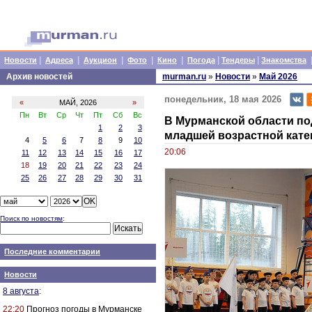
|
|
|
|
|
|
|
Новости
Адреса
Аукцион
Фото
Кино
Погода
Тендеры
Знакомства
Архив новостей
murman.ru
»
Новости
»
Май 2026
понедельник, 18 мая 2026
«
МАЙ, 2026
»
Пн
Вт
Ср
Чт
Пт
Сб
Вс
В Мурманской области по
1
2
3
младшей возрастной кате
4
5
6
7
8
9
10
20:06
11
12
13
14
15
16
17
18
19
20
21
22
23
24
25
26
27
28
29
30
31
Поиск по новостям
:
Последние комментарии
Новости
8 августа
:
22:20
Прогноз погоды в Мурманске