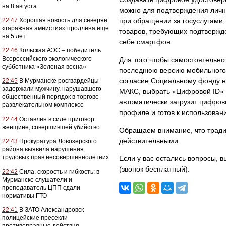
на 8 августа
можно для подтверждения личн
22:47
Хорошая новость для северян:
при обращении за госуслугами,
«гаражная амнистия» продлена еще
товаров, требующих подтвержде
на 5 лет
себе смартфон.
22:46
Кольская АЭС – победитель
Всероссийского экологического
Для того чтобы самостоятельно
субботника «Зеленая весна»
последнюю версию мобильного 
согласие Социальному фонду на
22:45
В Мурманске росгвардейцы
задержали мужчину, нарушавшего
МАКС, выбрать «Цифровой ID» 
общественный порядок в торгово-
автоматически загрузит цифрово
развлекательном комплексе
профиле и готов к использован
22:44
Оставлен в силе приговор
женщине, совершившей убийство
Обращаем внимание, что трад
действительными.
22:43
Прокуратура Ловозерского
района выявила нарушения
трудовых прав несовершеннолетних
Если у вас остались вопросы, в
(звонок бесплатный).
22:42
Сила, скорость и гибкость: в
Мурманске слушатели и
преподаватель ЦПП сдали
нормативы ГТО
22:41
В ЗАТО Александровск
полицейские пресекли