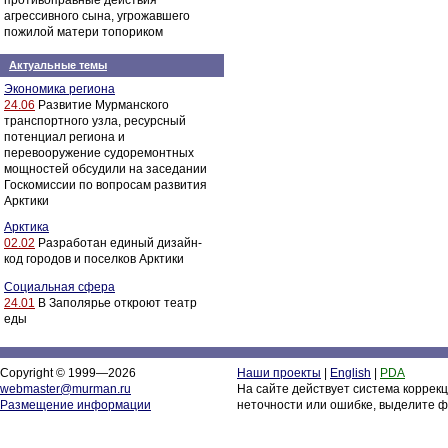
противоправные действия
агрессивного сына, угрожавшего
пожилой матери топориком
Актуальные темы
Экономика региона
24.06
Развитие Мурманского
транспортного узла, ресурсный
потенциал региона и
перевооружение судоремонтных
мощностей обсудили на заседании
Госкомиссии по вопросам развития
Арктики
Арктика
02.02
Разработан единый дизайн-
код городов и поселков Арктики
Социальная сфера
24.01
В Заполярье откроют театр
еды
Copyright © 1999—2026
Наши проекты
|
English
|
PDA
webmaster@murman.ru
На сайте действует система коррек
Размещение информации
неточности или ошибке, выделите ф