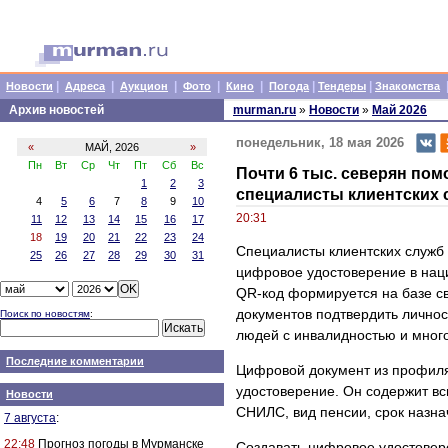
|
|
|
|
|
|
|
Новости
Адреса
Аукцион
Фото
Кино
Погода
Тендеры
Знакомства
Архив новостей
murman.ru
»
Новости
»
Май 2026
понедельник, 18 мая 2026
«
МАЙ, 2026
»
Пн
Вт
Ср
Чт
Пт
Сб
Вс
Почти 6 тыс. северян по
1
2
3
специалисты клиентских
4
5
6
7
8
9
10
20:31
11
12
13
14
15
16
17
18
19
20
21
22
23
24
Специалисты клиентских служб
25
26
27
28
29
30
31
цифровое удостоверение в на
QR-код формируется на базе св
документов подтвердить личност
Поиск по новостям
:
людей с инвалидностью и мног
Последние комментарии
Цифровой документ из профиля
удостоверение. Он содержит в
Новости
СНИЛС, вид пенсии, срок назна
7 августа
:
22:48
Прогноз погоды в Мурманске
Создавать цифровое удостовере