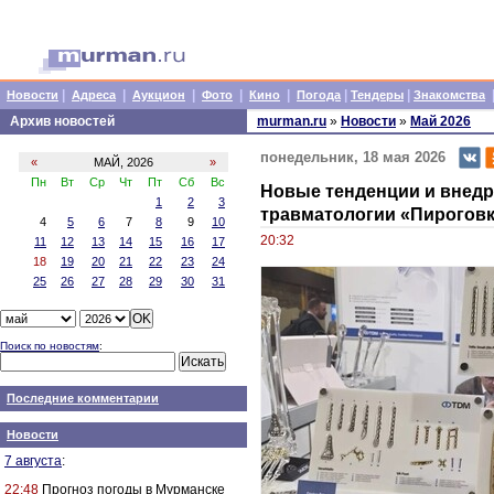
|
|
|
|
|
|
|
Новости
Адреса
Аукцион
Фото
Кино
Погода
Тендеры
Знакомства
Архив новостей
murman.ru
»
Новости
»
Май 2026
понедельник, 18 мая 2026
«
МАЙ, 2026
»
Пн
Вт
Ср
Чт
Пт
Сб
Вс
Новые тенденции и внед
1
2
3
травматологии «Пироговк
4
5
6
7
8
9
10
20:32
11
12
13
14
15
16
17
18
19
20
21
22
23
24
25
26
27
28
29
30
31
Поиск по новостям
:
Последние комментарии
Новости
7 августа
:
22:48
Прогноз погоды в Мурманске