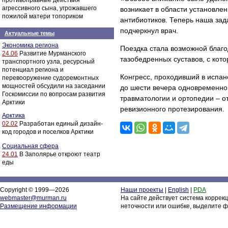
противоправные действия
агрессивного сына, угрожавшего
возникает в области установл
пожилой матери топориком
антибиотиков. Теперь наша зада
подчеркнул врач.
Актуальные темы
Экономика региона
Поездка стала возможной благ
24.06
Развитие Мурманского
тазобедренных суставов, с кот
транспортного узла, ресурсный
потенциал региона и
Конгресс, проходивший в испан
перевооружение судоремонтных
мощностей обсудили на заседании
до шести вечера одновременно 
Госкомиссии по вопросам развития
травматологии и ортопедии – о
Арктики
ревизионного протезирования.
Арктика
02.02
Разработан единый дизайн-
код городов и поселков Арктики
Социальная сфера
24.01
В Заполярье откроют театр
еды
Copyright © 1999—2026
Наши проекты
|
English
|
PDA
webmaster@murman.ru
На сайте действует система коррек
Размещение информации
неточности или ошибке, выделите ф