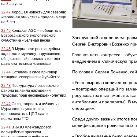
на 8 августа
22:47
Хорошая новость для северян:
«гаражная амнистия» продлена еще
на 5 лет
22:46
Кольская АЭС – победитель
Всероссийского экологического
Заведующий отделением травм
субботника «Зеленая весна»
Сергей Викторович Боженко при
22:45
В Мурманске росгвардейцы
задержали мужчину, нарушавшего
Главная цель конгресса – обу
общественный порядок в торгово-
внедрением в клиническую пра
развлекательном комплексе
По словам Сергея Боженко, сей
22:44
Оставлен в силе приговор
женщине, совершившей убийство
«Резко выросло количество ре
22:43
Прокуратура Ловозерского
– повторных операций по замен
района выявила нарушения
ресурсозатратные вмешательств
трудовых прав несовершеннолетних
антибиотики и препараты). В 
22:42
Сила, скорость и гибкость: в
операции».
Мурманске слушатели и
преподаватель ЦПП сдали
нормативы ГТО
Среди других важных итогов п
модификациями ревизионных пр
22:41
В ЗАТО Александровск
полицейские пресекли
«Особое внимание было уделен