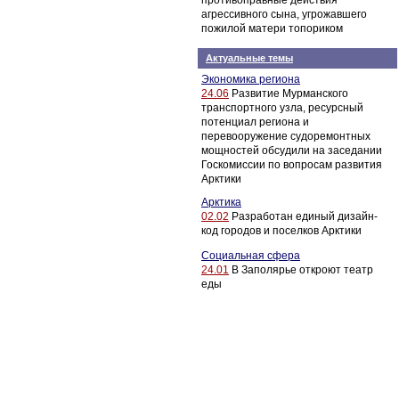
противоправные действия
агрессивного сына, угрожавшего
пожилой матери топориком
Актуальные темы
Экономика региона
24.06
Развитие Мурманского
транспортного узла, ресурсный
потенциал региона и
перевооружение судоремонтных
мощностей обсудили на заседании
Госкомиссии по вопросам развития
Арктики
Арктика
02.02
Разработан единый дизайн-
код городов и поселков Арктики
Социальная сфера
24.01
В Заполярье откроют театр
еды