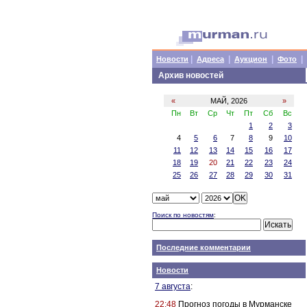
|
|
|
|
Новости
Адреса
Аукцион
Фото
Архив новостей
«
МАЙ, 2026
»
Пн
Вт
Ср
Чт
Пт
Сб
Вс
1
2
3
4
5
6
7
8
9
10
11
12
13
14
15
16
17
18
19
20
21
22
23
24
25
26
27
28
29
30
31
Поиск по новостям
:
Последние комментарии
Новости
7 августа
:
22:48
Прогноз погоды в Мурманске