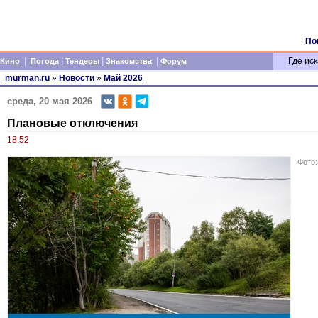
По
|
|
|
|
Где иск
Кино
Погода
Тендеры
Знакомства
Форум
murman.ru
»
Новости
»
Май 2026
среда, 20 мая 2026
Плановые отключения
18:52
Фото