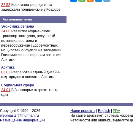
22:53
Кофемана-рецедивиста
задержали полицейские в Ковдоре
Актуальные темы
Экономика региона
24.06
Развитие Мурманского
транспортного узла, ресурсный
потенциал региона и
перевооружение судоремонтных
мощностей обсудили на заседании
Госкомиссии по вопросам развития
Арктики
Арктика
02.02
Разработан единый дизайн-
код городов и поселков Арктики
Социальная сфера
24.01
В Заполярье откроют театр
еды
Copyright © 1999—2026
Наши проекты
|
English
|
PDA
webmaster@murman.ru
На сайте действует система коррек
Размещение информации
неточности или ошибке, выделите ф