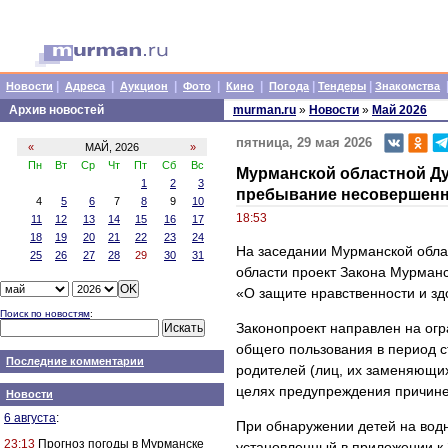
|
|
|
|
|
|
|
Новости
Адреса
Аукцион
Фото
Кино
Погода
Тендеры
Знакомства
Архив новостей
murman.ru
»
Новости
»
Май 2026
пятница, 29 мая 2026
«
МАЙ, 2026
»
Пн
Вт
Ср
Чт
Пт
Сб
Вс
Мурманской областной Д
1
2
3
пребывание несовершенн
4
5
6
7
8
9
10
18:53
11
12
13
14
15
16
17
18
19
20
21
22
23
24
На заседании Мурманской обла
25
26
27
28
29
30
31
области проект Закона Мурман
«О защите нравственности и зд
Поиск по новостям
:
Законопроект направлен на ог
общего пользования в период с
Последние комментарии
родителей (лиц, их заменяющих
целях предупреждения причине
Новости
6 августа
:
При обнаружении детей на вод
23:13
Прогноз погоды в Мурманске
установленный в приложении к