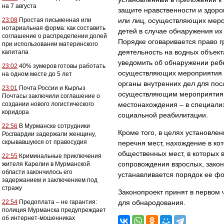
на 7 августа
защите нравственности и здор
23:08
Простая письменная или
или лиц, осуществляющих мероп
нотариальная форма: как составить
детей в случае обнаружения их 
соглашение о распределении долей
Порядке оговаривается право г
при использовании материнского
деятельность на водных объект
капитала
уведомить об обнаружении ребе
23:02
40% зумеров готовы работать
осуществляющих мероприятия с 
на одном месте до 5 лет
органы внутренних дел для по
23:01
Почта России и Кыргыз
осуществляющим мероприятия с
Почтасы заключили соглашение о
создании нового логистического
местонахождения – в специали
коридора
социальной реабилитации.
22:56
В Мурманске сотрудники
Кроме того, в целях установле
Росгвардии задержали женщину,
скрывавшуюся от правосудия
перечня мест, нахождение в ко
общественных мест, в которых 
22:55
Криминальные приключения
сопровождения взрослых, закон
жителя Карелии в Мурманской
области закончилось его
устанавливается порядок ее ф
задержанием и заключением под
стражу
Законопроект принят в первом 
22:54
Предоплата – не гарантия:
для обнародования.
полиция Мурманска предупреждает
об интернет-мошенниках