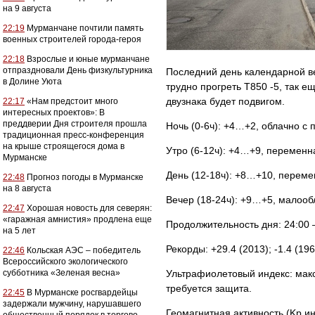
на 9 августа
22:19
Мурманчане почтили память
военных строителей города-героя
22:18
Взрослые и юные мурманчане
отпраздновали День физкультурника
Последний день календарной ве
в Долине Уюта
трудно прогреть Т850 -5, так е
двузнака будет подвигом.
22:17
«Нам предстоит много
интересных проектов»: В
преддверии Дня строителя прошла
Ночь (0-6ч): +4…+2, облачно с 
традиционная пресс-конференция
на крыше строящегося дома в
Утро (6-12ч): +4…+9, переменна
Мурманске
День (12-18ч): +8…+10, перемен
22:48
Прогноз погоды в Мурманске
на 8 августа
Вечер (18-24ч): +9…+5, малообл
22:47
Хорошая новость для северян:
«гаражная амнистия» продлена еще
Продолжительность дня: 24:00 
на 5 лет
Рекорды: +29.4 (2013); -1.4 (196
22:46
Кольская АЭС – победитель
Всероссийского экологического
субботника «Зеленая весна»
Ультрафиолетовый индекс: макс
требуется защита.
22:45
В Мурманске росгвардейцы
задержали мужчину, нарушавшего
Геомагнитная активность (Kp ин