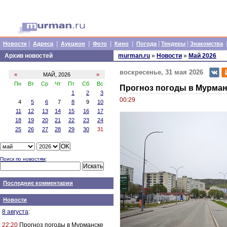
|
|
|
|
|
|
|
Новости
Адреса
Аукцион
Фото
Кино
Погода
Тендеры
Знакомства
Архив новостей
murman.ru
»
Новости
»
Май 2026
воскресенье, 31 мая 2026
«
МАЙ, 2026
»
Пн
Вт
Ср
Чт
Пт
Сб
Вс
Прогноз погоды в Мурманс
1
2
3
00:29
4
5
6
7
8
9
10
11
12
13
14
15
16
17
18
19
20
21
22
23
24
25
26
27
28
29
30
31
Поиск по новостям
:
Последние комментарии
Новости
8 августа
:
22:20
Прогноз погоды в Мурманске