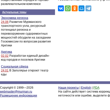
общественный порядок в торгово-
развлекательном комплексе
Актуальные темы
Экономика региона
24.06
Развитие Мурманского
транспортного узла, ресурсный
потенциал региона и
перевооружение судоремонтных
мощностей обсудили на заседании
Госкомиссии по вопросам развития
Арктики
Арктика
02.02
Разработан единый дизайн-
код городов и поселков Арктики
Социальная сфера
24.01
В Заполярье откроют театр
еды
Copyright © 1999—2026
Наши проекты
|
English
|
PDA
webmaster@murman.ru
На сайте действует система коррек
Размещение информации
неточности или ошибке, выделите ф