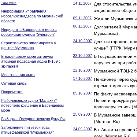
таможни
14.11.2007
Для строительства у
акционерное общест
Информация Управления
Россельхознадзора по Мурманской
09.11.2007
Жители Мурманска че
области
06.11.2007
Долг жителей Мурман
Инцидент в Баренцевом море с
Мурманска)
российским судном "Электрон"
24.10.2007
Десятки горожан, пр
Строительство гипермаркета в
улице? (ГТРК "Мурма
центре Мурманска
22.10.2007
В Государственной 
В Баренцевом море затонула
атомная подводная лодка К-159 с
нарушения при рабо
экипажем
22.10.2007
Мурманской ТЭЦ-2 б
Монетизация льгот
17.10.2007
Пенсионер через суд
Сотовая связь
отремонтировать кр
Повременка
05.10.2007
По факту несвоеврем
Печенги прокуратуро
Рыболовецкое судно "Малахит"
потерпело крушение в Баренцевом
правонарушениях (M
море
25.09.2007
В Мурманске заверша
Выборы в Государственную Думу РФ
(Murman.Ru)
Загрязнение питьевой воды
24.09.2007
В г. Апатиты проше
птицефабрикой "Мурманская"
дом" (Murman.Ru)