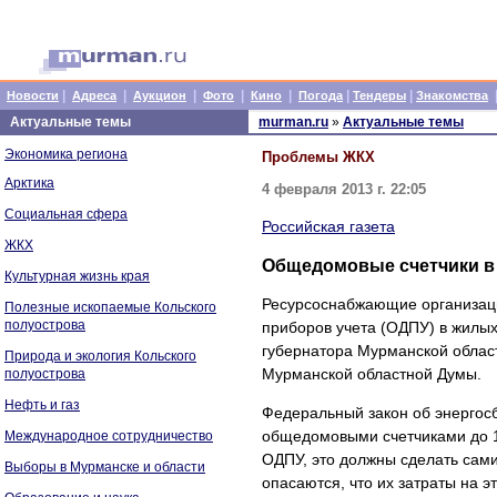
|
|
|
|
|
|
|
Новости
Адреса
Аукцион
Фото
Кино
Погода
Тендеры
Знакомства
Актуальные темы
murman.ru
»
Актуальные темы
Экономика региона
Проблемы ЖКХ
Арктика
4 февраля 2013 г. 22:05
Социальная сфера
Российская газета
ЖКХ
Общедомовые счетчики в 
Культурная жизнь края
Ресурсоснабжающие организаци
Полезные ископаемые Кольского
полуострова
приборов учета (ОДПУ) в жилы
губернатора Мурманской област
Природа и экология Кольского
Мурманской областной Думы.
полуострова
Нефть и газ
Федеральный закон об энергос
общедомовыми счетчиками до 1 
Международное сотрудничество
ОДПУ, это должны сделать сами
Выборы в Мурманске и области
опасаются, что их затраты на э