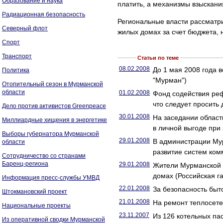
Образование и наука
платить, а механизмы взыскани
Радиационная безопасность
Региональные власти рассматр
Северный флот
жилых домах за счет бюджета, 
Спорт
Транспорт
Статьи по теме
08.02.2008
До 1 мая 2008 года 
Политика
"Мурман")
Отопительный сезон в Мурманской
области
01.02.2008
Фонд содействия реф
что следует просить
Дело против активистов Greenpeace
30.01.2008
На заседании област
Миллиардные хищения в энергетике
в личной выгоде при
Выборы губернатора Мурманской
29.01.2008
В администрации Му
области
развитие систем ко
Сотрудничество со странами
Баренц-региона
29.01.2008
Жители Мурманской о
домах (Российская га
Информация пресс-службы УМВД
22.01.2008
За безопасность быт
Штокмановский проект
21.01.2008
На ремонт теплосете
Национальные проекты
23.11.2007
Из 126 котельных па
Из оперативной сводки Мурманской