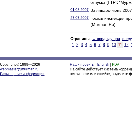
отпуска (ГТРК "Мурм
01.08.2007
За январь-июнь 2007 
27.07.2007
Госжилинспекция про
(Murman.Ru)
Страницы
:
← предыдущая
след
1
2
3
4
5
6
7
8
9
10
11
12
Copyright © 1999—2026
Наши проекты
|
English
|
PDA
webmaster@murman.ru
На сайте действует система коррек
Размещение информации
неточности или ошибке, выделите ф