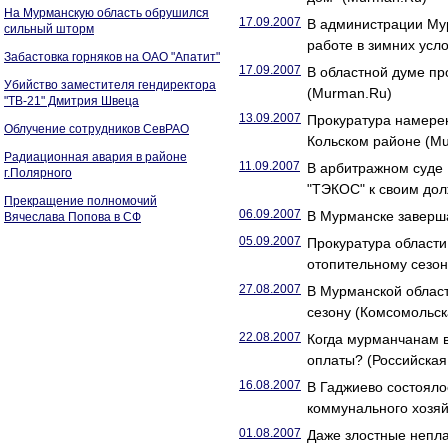
На Мурманскую область обрушился
17.09.2007
В администрации Мур
сильный шторм
работе в зимних усл
Забастовка горняков на ОАО "Апатит"
17.09.2007
В областной думе пр
Убийство заместителя гендиректора
(Murman.Ru)
"ТВ-21" Дмитрия Швеца
13.09.2007
Прокуратура намерен
Облучение сотрудников СевРАО
Кольском районе (M
Радиационная авария в районе
11.09.2007
В арбитражном суде
г.Полярного
"ТЭКОС" к своим до
Прекращение полномочий
06.09.2007
В Мурманске заверша
Вячеслава Попова в СФ
05.09.2007
Прокуратура области
отопительному сезон
27.08.2007
В Мурманской област
сезону (Комсомольс
22.08.2007
Когда мурманчанам 
оплаты? (Российская 
16.08.2007
В Гаджиево состояло
коммунального хозяй
01.08.2007
Даже злостные непла