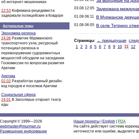
За выходные на дор
об интернет-мошенниках
03.08 12:05
Задержана междунар
22:53
Кофемана-рецедивиста
задержали полицейские в Ковдоре
01.08 06:11
В Мурманске девушк
01.08 06:05
В селе Тетрино отме
Актуальные темы
Экономика региона
24.06
Развитие Мурманского
Страницы
:
← предыдущая
след
транспортного узла, ресурсный
1
2
3
4
5
6
7
8
9
10
11
12
потенциал региона и
перевооружение судоремонтных
мощностей обсудили на заседании
Госкомиссии по вопросам развития
Арктики
Арктика
02.02
Разработан единый дизайн-
код городов и поселков Арктики
Социальная сфера
24.01
В Заполярье откроют театр
еды
Copyright © 1999—2026
Наши проекты
|
English
|
PDA
webmaster@murman.ru
На сайте действует система коррек
Размещение информации
неточности или ошибке, выделите ф