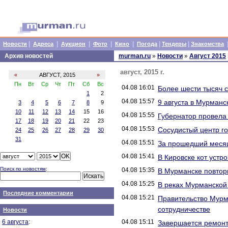
|
|
|
|
|
|
|
Новости
Адреса
Аукцион
Фото
Кино
Погода
Тендеры
Знакомства
Архив новостей
murman.ru
»
Новости
»
Август 2015
август, 2015 г.
«
АВГУСТ, 2015
»
Пн
Вт
Ср
Чт
Пт
Сб
Вс
04.08 16:01
Более шести тысяч 
1
2
04.08 15:57
9 августа в Мурманс
3
4
5
6
7
8
9
10
11
12
13
14
15
16
04.08 15:55
Губернатор провела 
17
18
19
20
21
22
23
04.08 15:53
Сосудистый центр г
24
25
26
27
28
29
30
31
04.08 15:51
За прошедший месяц
04.08 15:41
В Кировске кот устр
Поиск по новостям
:
04.08 15:35
В Мурманске повтор
04.08 15:25
В реках Мурманской
Последние комментарии
04.08 15:21
Правительство Мурм
сотрудничестве
Новости
6 августа
:
04.08 15:11
Завершается ремонт