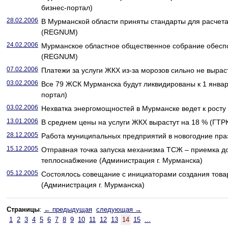
бизнес-портал)
28.02.2006
В Мурманской области приняты стандарты для расчета
(REGNUM)
24.02.2006
Мурманское областное общественное собрание обесп
(REGNUM)
07.02.2006
Платежи за услуги ЖКХ из-за морозов сильно не выра
03.02.2006
Все 79 ЖСК Мурманска будут ликвидированы к 1 январ
портал)
03.02.2006
Нехватка энергомощностей в Мурманске ведет к рост
13.01.2006
В среднем цены на услуги ЖКХ вырастут на 18 % (ГТР
28.12.2005
Работа муниципальных предприятий в новогодние пра
15.12.2005
Отправная точка запуска механизма ТСЖ – приемка д
теплоснабжение (Администрация г. Мурманска)
05.12.2005
Состоялось совещание с инициаторами создания това
(Администрация г. Мурманска)
Страницы
:
← предыдущая
следующая →
1
2
3
4
5
6
7
8
9
10
11
12
13
14
15
...