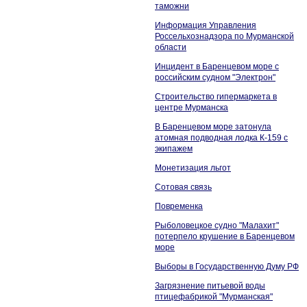
таможни
Информация Управления
Россельхознадзора по Мурманской
области
Инцидент в Баренцевом море с
российским судном "Электрон"
Строительство гипермаркета в
центре Мурманска
В Баренцевом море затонула
атомная подводная лодка К-159 с
экипажем
Монетизация льгот
Сотовая связь
Повременка
Рыболовецкое судно "Малахит"
потерпело крушение в Баренцевом
море
Выборы в Государственную Думу РФ
Загрязнение питьевой воды
птицефабрикой "Мурманская"