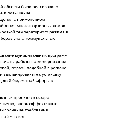
ой области было реализовано
ие и повышение
ещения с применением
набжения многоквартирных домов
ировкой температурного режима в
иборов учета коммунальных
рование муниципальных программ
 начаты работы по модернизации
новой, первой подобной в регионе
ей запланированы на установку
ждений бюджетной сферы в
илотных проектов в сфере
ельства, энергоэффективные
 выполнение требования
на 3% в год.