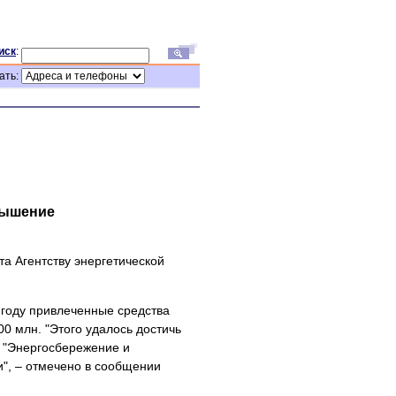
иск
:
ать:
вышение
а Агентству энергетической
1 году привлеченные средства
00 млн. "Этого удалось достичь
ы "Энергосбережение и
", – отмечено в сообщении