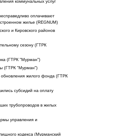
вления коммунальных услуг
несправедливо оплачивают
гоустроенном жилье (REGNUM)
ского и Кировского районов
ительному сезону (ГТРК
нка (ГТРК "Мурман")
ны (ГТРК "Мурман")
 обновления жилого фонда (ГТРК
ились субсидий на оплату
ших трубопроводов в жилых
ормы управления и
илищного кодекса (Мурманский