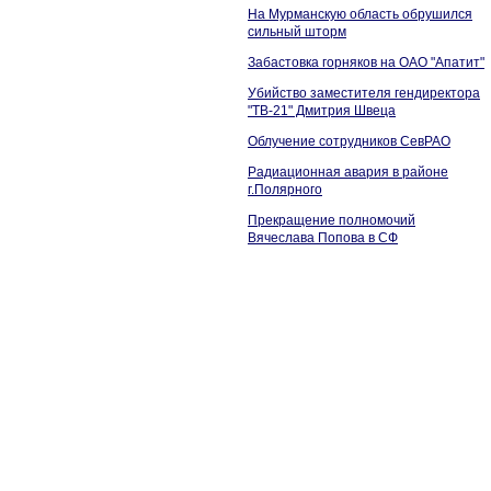
На Мурманскую область обрушился
сильный шторм
Забастовка горняков на ОАО "Апатит"
Убийство заместителя гендиректора
"ТВ-21" Дмитрия Швеца
Облучение сотрудников СевРАО
Радиационная авария в районе
г.Полярного
Прекращение полномочий
Вячеслава Попова в СФ