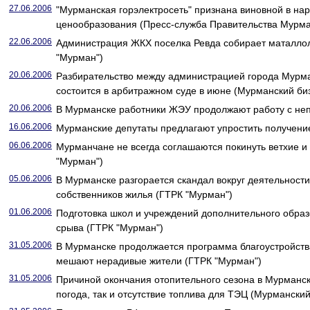
27.06.2006
"Мурманская горэлектросеть" признана виновной в на
ценообразования (Пресс-служба Правительства Мурма
22.06.2006
Администрация ЖКХ поселка Ревда собирает маталлол
"Мурман")
20.06.2006
Разбирательство между администрацией города Мурма
состоится в арбитражном суде в июне (Мурманский би
20.06.2006
В Мурманске работники ЖЭУ продолжают работу с не
16.06.2006
Мурманские депутаты предлагают упростить получен
06.06.2006
Мурманчане не всегда соглашаются покинуть ветхие и
"Мурман")
05.06.2006
В Мурманске разгорается скандал вокруг деятельности
собственников жилья (ГТРК "Мурман")
01.06.2006
Подготовка школ и учреждений дополнительного образ
срыва (ГТРК "Мурман")
31.05.2006
В Мурманске продолжается программа благоустройства
мешают нерадивые жители (ГТРК "Мурман")
31.05.2006
Причиной окончания отопительного сезона в Мурманск
погода, так и отсутствие топлива для ТЭЦ (Мурмански