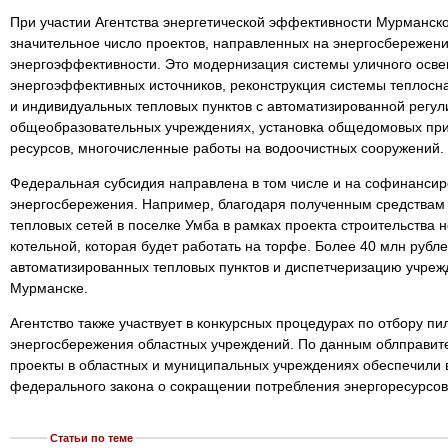
При участии Агентства энергетической эффективности Мурманск
значительное число проектов, направленных на энергосбережен
энергоэффективности. Это модернизация системы уличного осв
энергоэффективных источников, реконструкция системы теплос
и индивидуальных тепловых пунктов с автоматизированной регул
общеобразовательных учреждениях, установка общедомовых пр
ресурсов, многочисленные работы на водоочистных сооружений.
Федеральная субсидия направлена в том числе и на софинанси
энергосбережения. Например, благодаря полученным средствам
тепловых сетей в поселке Умба в рамках проекта строительства 
котельной, которая будет работать на торфе. Более 40 млн рубл
автоматизированных тепловых пунктов и диспетчеризацию учре
Мурманске.
Агентство также участвует в конкурсных процедурах по отбору п
энергосбережения областных учреждений. По данным облправит
проекты в областных и муниципальных учреждениях обеспечили
федерального закона о сокращении потребления энергоресурсов 
Статьи по теме