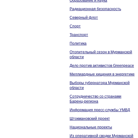
Образование и наука
Радиационная безопасность
Северный флот
Спорт
Транспорт
Политика
Отопительный сезон в Мурманской
области
Дело против активистов Greenpeace
Миллиардные хищения в энергетике
Выборы губернатора Мурманской
области
Сотрудничество со странами
Баренц-региона
Информация пресс-службы УМВД
Штокмановский проект
Национальные проекты
Из оперативной сводки Мурманской