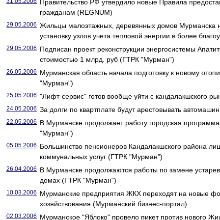
31.05.2006
Правительство РФ утвердило новые Правила предоста
гражданам (REGNUM)
29.05.2006
Жильцы малоэтажных, деревянных домов Мурманска 
установку узлов учета тепловой энергии в более бла
29.05.2006
Подписан проект реконструкции энергосистемы Апатит
стоимостью 1 млрд. руб (ГТРК "Мурман")
26.05.2006
Мурманская область начала подготовку к новому отоп
"Мурман")
25.05.2006
"Лифт-сервис" готов вообще уйти с кандалакшского ры
24.05.2006
За долги по квартплате будут арестовывать автомаши
22.05.2006
В Мурманске продолжает работу городская программа
"Мурман")
05.05.2006
Большинство пенсионеров Кандалакшского района лиш
коммунальных услуг (ГТРК "Мурман")
26.04.2006
В Мурманске продолжаются работы по замене устарев
домах (ГТРК "Мурман")
10.03.2006
Мурманские предприятия ЖКХ переходят на новые ф
хозяйствования (Мурманский бизнес-портал)
02.03.2006
Мурманское "Яблоко" провело пикет против нового Ж