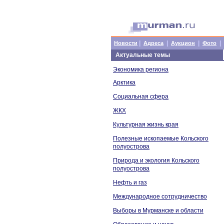
|
|
|
|
Новости
Адреса
Аукцион
Фото
Актуальные темы
Экономика региона
Арктика
Социальная сфера
ЖКХ
Культурная жизнь края
Полезные ископаемые Кольского
полуострова
Природа и экология Кольского
полуострова
Нефть и газ
Международное сотрудничество
Выборы в Мурманске и области