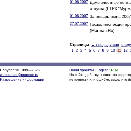
01.08.2007
Даже злостные непла
отпуска (ГТРК "Мурм
01.08.2007
За январь-июнь 2007 
27.07.2007
Госжилинспекция про
(Murman.Ru)
Страницы
:
← предыдущая
след
1
2
3
4
5
6
7
8
9
10
11
12
Copyright © 1999—2026
Наши проекты
|
English
|
PDA
webmaster@murman.ru
На сайте действует система коррек
Размещение информации
неточности или ошибке, выделите ф