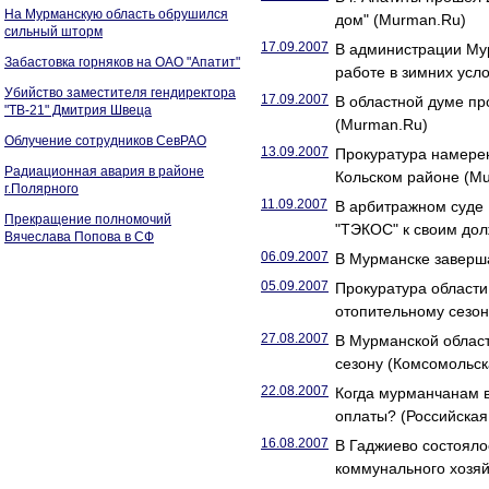
На Мурманскую область обрушился
дом" (Murman.Ru)
сильный шторм
17.09.2007
В администрации Мур
Забастовка горняков на ОАО "Апатит"
работе в зимних усл
Убийство заместителя гендиректора
17.09.2007
В областной думе пр
"ТВ-21" Дмитрия Швеца
(Murman.Ru)
Облучение сотрудников СевРАО
13.09.2007
Прокуратура намерен
Радиационная авария в районе
Кольском районе (M
г.Полярного
11.09.2007
В арбитражном суде
Прекращение полномочий
"ТЭКОС" к своим до
Вячеслава Попова в СФ
06.09.2007
В Мурманске заверша
05.09.2007
Прокуратура области
отопительному сезон
27.08.2007
В Мурманской област
сезону (Комсомольс
22.08.2007
Когда мурманчанам 
оплаты? (Российская 
16.08.2007
В Гаджиево состояло
коммунального хозяй