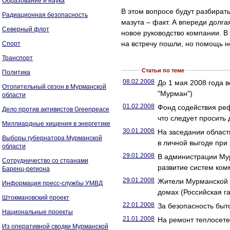
Образование и наука
В этом вопросе будут разбирать
Радиационная безопасность
мазута – факт. А впереди долга
Северный флот
новое руководство компании. 
на встречу пошли, но помощь н
Спорт
Транспорт
Статьи по теме
Политика
08.02.2008
До 1 мая 2008 года 
Отопительный сезон в Мурманской
"Мурман")
области
01.02.2008
Фонд содействия реф
Дело против активистов Greenpeace
что следует просить
Миллиардные хищения в энергетике
30.01.2008
На заседании област
Выборы губернатора Мурманской
в личной выгоде при
области
29.01.2008
В администрации Му
Сотрудничество со странами
развитие систем ко
Баренц-региона
29.01.2008
Жители Мурманской о
Информация пресс-службы УМВД
домах (Российская га
Штокмановский проект
22.01.2008
За безопасность быт
Национальные проекты
21.01.2008
На ремонт теплосете
Из оперативной сводки Мурманской