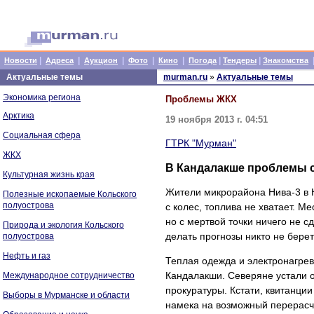
|
|
|
|
|
|
|
Новости
Адреса
Аукцион
Фото
Кино
Погода
Тендеры
Знакомства
Актуальные темы
murman.ru
»
Актуальные темы
Экономика региона
Проблемы ЖКХ
Арктика
19 ноября 2013 г. 04:51
Социальная сфера
ГТРК "Мурман"
ЖКХ
В Кандалакше проблемы 
Культурная жизнь края
Жители микрорайона Нива-3 в К
Полезные ископаемые Кольского
полуострова
с колес, топлива не хватает. М
но с мертвой точки ничего не 
Природа и экология Кольского
делать прогнозы никто не берет
полуострова
Нефть и газ
Теплая одежда и электронагрев
Кандалакши. Северяне устали 
Международное сотрудничество
прокуратуры. Кстати, квитанции
Выборы в Мурманске и области
намека на возможный перерасч