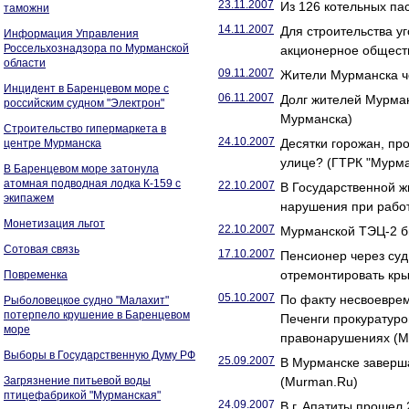
23.11.2007
Из 126 котельных па
таможни
14.11.2007
Для строительства у
Информация Управления
Россельхознадзора по Мурманской
акционерное общест
области
09.11.2007
Жители Мурманска че
Инцидент в Баренцевом море с
06.11.2007
Долг жителей Мурман
российским судном "Электрон"
Мурманска)
Строительство гипермаркета в
24.10.2007
Десятки горожан, пр
центре Мурманска
улице? (ГТРК "Мурма
В Баренцевом море затонула
атомная подводная лодка К-159 с
22.10.2007
В Государственной 
экипажем
нарушения при рабо
Монетизация льгот
22.10.2007
Мурманской ТЭЦ-2 б
Сотовая связь
17.10.2007
Пенсионер через суд
отремонтировать кр
Повременка
05.10.2007
По факту несвоеврем
Рыболовецкое судно "Малахит"
потерпело крушение в Баренцевом
Печенги прокуратуро
море
правонарушениях (M
Выборы в Государственную Думу РФ
25.09.2007
В Мурманске заверша
Загрязнение питьевой воды
(Murman.Ru)
птицефабрикой "Мурманская"
24.09.2007
В г. Апатиты проше