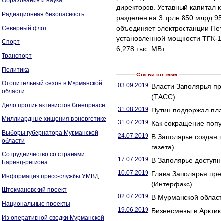
Образование и наука
директоров. Уставный капитал 
Радиационная безопасность
разделен на 3 трлн 850 млрд 9
объединяет электростанции Пет
Северный флот
установленной мощности ТГК-1
Спорт
6,278 тыс. МВт.
Транспорт
Политика
Статьи по теме
Отопительный сезон в Мурманской
03.09.2019
Власти Заполярья п
области
(ТАСС)
Дело против активистов Greenpeace
31.08.2019
Путин поддержал пла
Миллиардные хищения в энергетике
31.07.2019
Как сокращение попу
Выборы губернатора Мурманской
24.07.2019
В Заполярье создан 
области
газета)
Сотрудничество со странами
17.07.2019
В Заполярье доступн
Баренц-региона
10.07.2019
Глава Заполярья пр
Информация пресс-службы УМВД
(Интерфакс)
Штокмановский проект
02.07.2019
В Мурманской област
Национальные проекты
19.06.2019
Бизнесмены в Арктик
Из оперативной сводки Мурманской