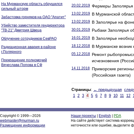
На Мурманскую область обрушился
20.02.2019
Фермеры Заполярья н
сильный шторм
13.02.2019
В Мурманской област
Забастовка горняков на ОАО "Апатит"
13.02.2019
В Заполярье на фоне
Убийство заместителя гендиректора
30.01.2019
Рыбаки Заполярья об
"ТВ-21" Дмитрия Швеца
16.01.2019
В Заполярье необход
Облучение сотрудников СевРАО
18.12.2018
В Мурманске возник
Радиационная авария в районе
г.Полярного
05.12.2018
Ремонт рыбопромысло
Прекращение полномочий
исчезновения (Россий
Вячеслава Попова в СФ
14.11.2018
Приморские регионы 
(Российская газета)
Страницы
:
← предыдущая
след
1
2
3
4
5
6
7
8
9
10
11
12
Copyright © 1999—2026
Наши проекты
|
English
|
PDA
webmaster@murman.ru
На сайте действует система коррек
Размещение информации
неточности или ошибке, выделите ф