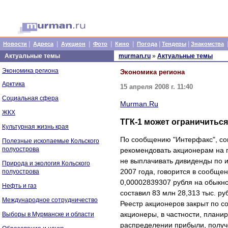
|
|
|
|
|
|
|
Новости
Адреса
Аукцион
Фото
Кино
Погода
Тендеры
Знакомства
Актуальные темы
murman.ru
»
Актуальные темы
Экономика региона
Экономика региона
Арктика
15 апреля 2008 г. 11:40
Социальная сфера
Murman.Ru
ЖКХ
ТГК-1 может ограничиться
Культурная жизнь края
По сообщению "Интерфакс", со
Полезные ископаемые Кольского
полуострова
рекомендовать акционерам на г
не выплачивать дивиденды по и
Природа и экология Кольского
2007 года, говорится в сообще
полуострова
0,00002839307 рубля на обыкн
Нефть и газ
составил 83 млн 28,313 тыс. ру
Международное сотрудничество
Реестр акционеров закрыт по с
акционеры, в частности, плани
Выборы в Мурманске и области
распределении прибыли, получе