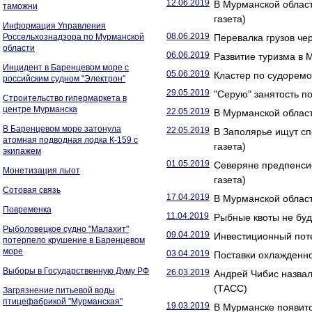
12.06.2019
В Мурманской област
таможни
газета)
Информация Управления
08.06.2019
Россельхознадзора по Мурманской
Перевалка грузов че
области
06.06.2019
Развитие туризма в 
Инцидент в Баренцевом море с
05.06.2019
Кластер по судоремо
российским судном "Электрон"
29.05.2019
"Серую" занятость п
Строительство гипермаркета в
центре Мурманска
22.05.2019
В Мурманской област
В Баренцевом море затонула
22.05.2019
В Заполярье ищут сп
атомная подводная лодка К-159 с
газета)
экипажем
01.05.2019
Северяне предпенсио
Монетизация льгот
газета)
Сотовая связь
17.04.2019
В Мурманской област
Повременка
11.04.2019
Рыбные квоты не буд
Рыболовецкое судно "Малахит"
09.04.2019
Инвестиционный поте
потерпело крушение в Баренцевом
море
03.04.2019
Поставки охлажденно
Выборы в Государственную Думу РФ
26.03.2019
Андрей Чибис назвал
(ТАСС)
Загрязнение питьевой воды
птицефабрикой "Мурманская"
19.03.2019
В Мурманске появитс